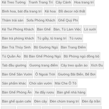
Kệ Treo Tường
Tranh Trang Trí
Cây Cảnh
Hoa trang trí
Bình hoa, bát đĩa trang trí
Kệ hoa
Đồ decor nội thất
Thảm trải sàn
Sofa Phòng Khách
Ghế Quý Phi
Kệ Tivi Phòng Khách
Bàn Ghế
Bàn, Tủ Làm Việc
Lò sưởi
Bàn trà phòng khách
Tủ giầy, tủ trang trí
Tủ rượu
Bàn Trà Thủy Sinh
Bộ Giường Ngủ
Bàn Trang Điểm
Tủ Quần Áo
Bộ Bàn Ghế Phòng Ngủ
Bộ Phòng ngủ đồng bộ
Tab đầu giường
Gương trang điểm
Cây treo quần áo
Xích Đu
Bàn Ghế Sân Vườn
Ô Ngoài Trời
Giường Bãi Biển, Bể Bơi
Sản phẩm khác
Chòi sân vườn
Mái Che Ô Tô
Bàn Ghế Phòng Ăn
Xe đẩy rượu
Bàn ghế nhà hàng
Bàn ghế quán cafe
Đèn cây
Đèn chùm trang trí
Đèn ốp trần