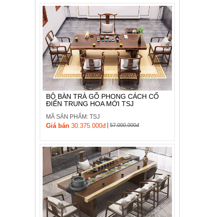
BỘ BÀN TRÀ GỖ PHONG CÁCH CỔ
ĐIỂN TRUNG HOA MỚI TSJ
MÃ SẢN PHẨM: TSJ
|
Giá bán
30.375.000đ
57.000.000đ