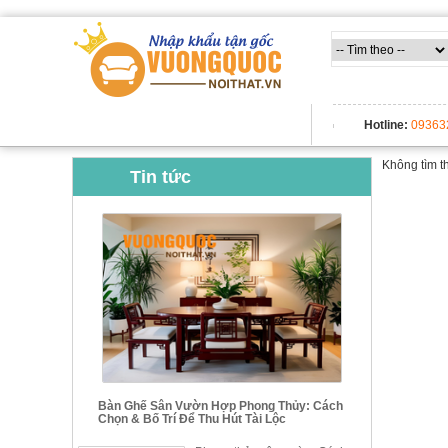
TẤT CẢ DANH MỤC
Hotline:
09363
Không tìm t
Tin tức
Bàn Ghế Sân Vườn Hợp Phong Thủy: Cách
Chọn & Bố Trí Để Thu Hút Tài Lộc