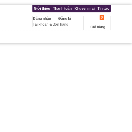
Giới thiệu
Thanh toán
Khuyến mãi
Tin tức
0
Đăng nhập
Đăng kí
Tài khoản & đơn hàng
Giỏ hàng