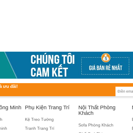
à ưu đãi!
hông Minh
Phụ Kiện Trang Trí
Nội Thất Phòng
Khách
nh
Kệ Treo Tường
Sofa Phòng Khách
minh
Tranh Trang Trí