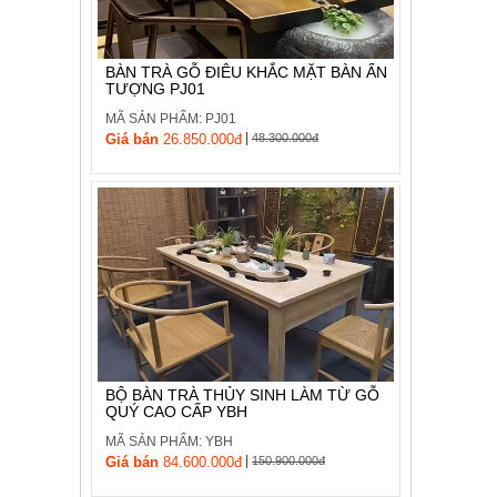
BÀN TRÀ GỖ ĐIÊU KHẮC MẶT BÀN ẤN
TƯỢNG PJ01
MÃ SẢN PHẨM: PJ01
|
Giá bán
26.850.000đ
48.300.000đ
BỘ BÀN TRÀ THỦY SINH LÀM TỪ GỖ
QUÝ CAO CẤP YBH
MÃ SẢN PHẨM: YBH
|
Giá bán
84.600.000đ
150.900.000đ