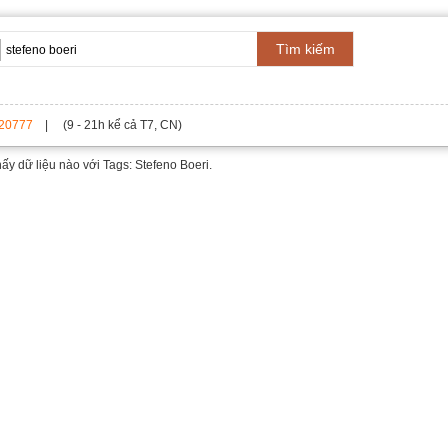
Tìm kiếm
20777
| (9 - 21h kể cả T7, CN)
hấy dữ liệu nào với
Tags: Stefeno Boeri.