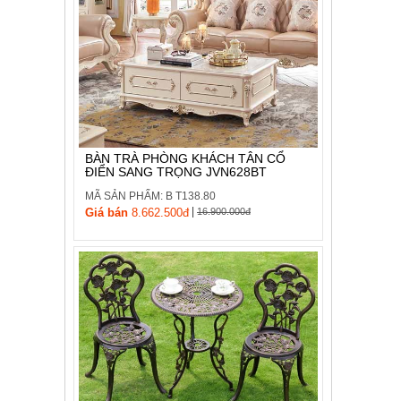
BÀN TRÀ PHÒNG KHÁCH TÂN CỔ
ĐIỂN SANG TRỌNG JVN628BT
MÃ SẢN PHẨM: B T138.80
|
Giá bán
8.662.500đ
16.900.000đ