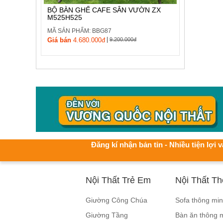
BỘ BÀN GHẾ CAFE SÂN VƯỜN ZX
M525H525
MÃ SẢN PHẨM: BBG87
|
Giá bán
4.680.000đ
9.200.000đ
Đăng kí nhận bản tin - Nhiều tiện lợi v
Nội Thất Trẻ Em
Nội Thất T
Giường Công Chúa
Sofa thông mi
Giường Tầng
Bàn ăn thông 