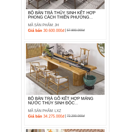
BỘ BÀN TRÀ THỦY SINH KẾT HỢP
PHONG CÁCH THIỀN PHƯƠNG...
MÃ SẢN PHẨM: JH
|
Giá bán
30.600.000đ
57.900.000đ
BỘ BÀN TRÀ GỖ KẾT HỢP MÁNG
NƯỚC THỦY SINH ĐỘC...
MÃ SẢN PHẨM: LXZ
|
Giá bán
34.275.000đ
72.200.000đ