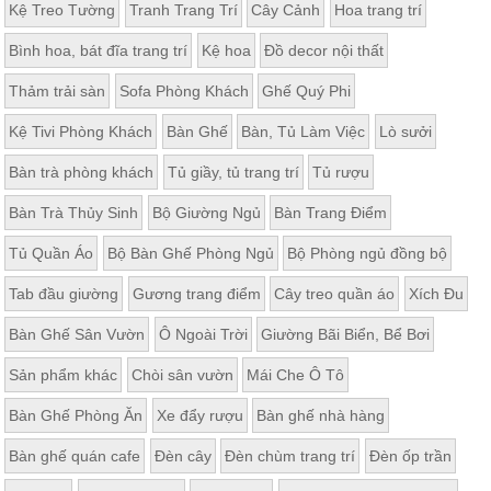
Kệ Treo Tường
Tranh Trang Trí
Cây Cảnh
Hoa trang trí
Bình hoa, bát đĩa trang trí
Kệ hoa
Đồ decor nội thất
Thảm trải sàn
Sofa Phòng Khách
Ghế Quý Phi
Kệ Tivi Phòng Khách
Bàn Ghế
Bàn, Tủ Làm Việc
Lò sưởi
Bàn trà phòng khách
Tủ giầy, tủ trang trí
Tủ rượu
Bàn Trà Thủy Sinh
Bộ Giường Ngủ
Bàn Trang Điểm
Tủ Quần Áo
Bộ Bàn Ghế Phòng Ngủ
Bộ Phòng ngủ đồng bộ
Tab đầu giường
Gương trang điểm
Cây treo quần áo
Xích Đu
Bàn Ghế Sân Vườn
Ô Ngoài Trời
Giường Bãi Biển, Bể Bơi
Sản phẩm khác
Chòi sân vườn
Mái Che Ô Tô
Bàn Ghế Phòng Ăn
Xe đẩy rượu
Bàn ghế nhà hàng
Bàn ghế quán cafe
Đèn cây
Đèn chùm trang trí
Đèn ốp trần