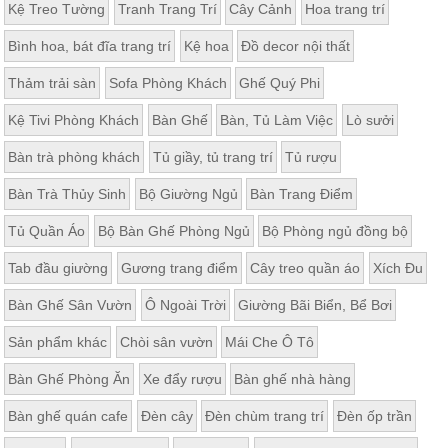
Kệ Treo Tường
Tranh Trang Trí
Cây Cảnh
Hoa trang trí
Bình hoa, bát đĩa trang trí
Kệ hoa
Đồ decor nội thất
Thảm trải sàn
Sofa Phòng Khách
Ghế Quý Phi
Kệ Tivi Phòng Khách
Bàn Ghế
Bàn, Tủ Làm Việc
Lò sưởi
Bàn trà phòng khách
Tủ giầy, tủ trang trí
Tủ rượu
Bàn Trà Thủy Sinh
Bộ Giường Ngủ
Bàn Trang Điểm
Tủ Quần Áo
Bộ Bàn Ghế Phòng Ngủ
Bộ Phòng ngủ đồng bộ
Tab đầu giường
Gương trang điểm
Cây treo quần áo
Xích Đu
Bàn Ghế Sân Vườn
Ô Ngoài Trời
Giường Bãi Biển, Bể Bơi
Sản phẩm khác
Chòi sân vườn
Mái Che Ô Tô
Bàn Ghế Phòng Ăn
Xe đẩy rượu
Bàn ghế nhà hàng
Bàn ghế quán cafe
Đèn cây
Đèn chùm trang trí
Đèn ốp trần