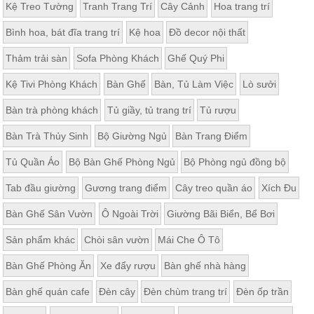
Kệ Treo Tường
Tranh Trang Trí
Cây Cảnh
Hoa trang trí
Bình hoa, bát đĩa trang trí
Kệ hoa
Đồ decor nội thất
Thảm trải sàn
Sofa Phòng Khách
Ghế Quý Phi
Kệ Tivi Phòng Khách
Bàn Ghế
Bàn, Tủ Làm Việc
Lò sưởi
Bàn trà phòng khách
Tủ giầy, tủ trang trí
Tủ rượu
Bàn Trà Thủy Sinh
Bộ Giường Ngủ
Bàn Trang Điểm
Tủ Quần Áo
Bộ Bàn Ghế Phòng Ngủ
Bộ Phòng ngủ đồng bộ
Tab đầu giường
Gương trang điểm
Cây treo quần áo
Xích Đu
Bàn Ghế Sân Vườn
Ô Ngoài Trời
Giường Bãi Biển, Bể Bơi
Sản phẩm khác
Chòi sân vườn
Mái Che Ô Tô
Bàn Ghế Phòng Ăn
Xe đẩy rượu
Bàn ghế nhà hàng
Bàn ghế quán cafe
Đèn cây
Đèn chùm trang trí
Đèn ốp trần