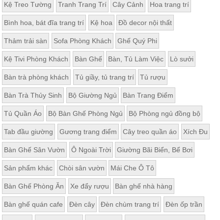
Kệ Treo Tường
Tranh Trang Trí
Cây Cảnh
Hoa trang trí
Bình hoa, bát đĩa trang trí
Kệ hoa
Đồ decor nội thất
Thảm trải sàn
Sofa Phòng Khách
Ghế Quý Phi
Kệ Tivi Phòng Khách
Bàn Ghế
Bàn, Tủ Làm Việc
Lò sưởi
Bàn trà phòng khách
Tủ giầy, tủ trang trí
Tủ rượu
Bàn Trà Thủy Sinh
Bộ Giường Ngủ
Bàn Trang Điểm
Tủ Quần Áo
Bộ Bàn Ghế Phòng Ngủ
Bộ Phòng ngủ đồng bộ
Tab đầu giường
Gương trang điểm
Cây treo quần áo
Xích Đu
Bàn Ghế Sân Vườn
Ô Ngoài Trời
Giường Bãi Biển, Bể Bơi
Sản phẩm khác
Chòi sân vườn
Mái Che Ô Tô
Bàn Ghế Phòng Ăn
Xe đẩy rượu
Bàn ghế nhà hàng
Bàn ghế quán cafe
Đèn cây
Đèn chùm trang trí
Đèn ốp trần