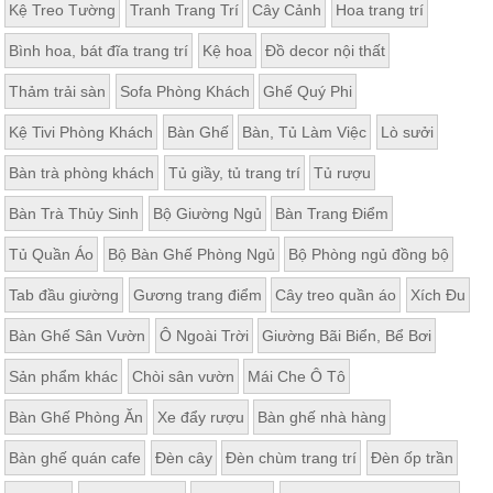
Kệ Treo Tường
Tranh Trang Trí
Cây Cảnh
Hoa trang trí
Bình hoa, bát đĩa trang trí
Kệ hoa
Đồ decor nội thất
Thảm trải sàn
Sofa Phòng Khách
Ghế Quý Phi
Kệ Tivi Phòng Khách
Bàn Ghế
Bàn, Tủ Làm Việc
Lò sưởi
Bàn trà phòng khách
Tủ giầy, tủ trang trí
Tủ rượu
Bàn Trà Thủy Sinh
Bộ Giường Ngủ
Bàn Trang Điểm
Tủ Quần Áo
Bộ Bàn Ghế Phòng Ngủ
Bộ Phòng ngủ đồng bộ
Tab đầu giường
Gương trang điểm
Cây treo quần áo
Xích Đu
Bàn Ghế Sân Vườn
Ô Ngoài Trời
Giường Bãi Biển, Bể Bơi
Sản phẩm khác
Chòi sân vườn
Mái Che Ô Tô
Bàn Ghế Phòng Ăn
Xe đẩy rượu
Bàn ghế nhà hàng
Bàn ghế quán cafe
Đèn cây
Đèn chùm trang trí
Đèn ốp trần