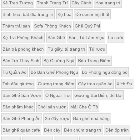
Kệ Treo Tường
Tranh Trang Trí
Cây Cảnh
Hoa trang trí
Bình hoa, bát đĩa trang trí
Kệ hoa
Đồ decor nội thất
Thảm trải sàn
Sofa Phòng Khách
Ghế Quý Phi
Kệ Tivi Phòng Khách
Bàn Ghế
Bàn, Tủ Làm Việc
Lò sưởi
Bàn trà phòng khách
Tủ giầy, tủ trang trí
Tủ rượu
Bàn Trà Thủy Sinh
Bộ Giường Ngủ
Bàn Trang Điểm
Tủ Quần Áo
Bộ Bàn Ghế Phòng Ngủ
Bộ Phòng ngủ đồng bộ
Tab đầu giường
Gương trang điểm
Cây treo quần áo
Xích Đu
Bàn Ghế Sân Vườn
Ô Ngoài Trời
Giường Bãi Biển, Bể Bơi
Sản phẩm khác
Chòi sân vườn
Mái Che Ô Tô
Bàn Ghế Phòng Ăn
Xe đẩy rượu
Bàn ghế nhà hàng
Bàn ghế quán cafe
Đèn cây
Đèn chùm trang trí
Đèn ốp trần