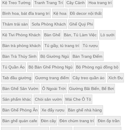
Kệ Treo Tường
Tranh Trang Trí
Cây Cảnh
Hoa trang trí
Bình hoa, bát đĩa trang trí
Kệ hoa
Đồ decor nội thất
Thảm trải sàn
Sofa Phòng Khách
Ghế Quý Phi
Kệ Tivi Phòng Khách
Bàn Ghế
Bàn, Tủ Làm Việc
Lò sưởi
Bàn trà phòng khách
Tủ giầy, tủ trang trí
Tủ rượu
Bàn Trà Thủy Sinh
Bộ Giường Ngủ
Bàn Trang Điểm
Tủ Quần Áo
Bộ Bàn Ghế Phòng Ngủ
Bộ Phòng ngủ đồng bộ
Tab đầu giường
Gương trang điểm
Cây treo quần áo
Xích Đu
Bàn Ghế Sân Vườn
Ô Ngoài Trời
Giường Bãi Biển, Bể Bơi
Sản phẩm khác
Chòi sân vườn
Mái Che Ô Tô
Bàn Ghế Phòng Ăn
Xe đẩy rượu
Bàn ghế nhà hàng
Bàn ghế quán cafe
Đèn cây
Đèn chùm trang trí
Đèn ốp trần