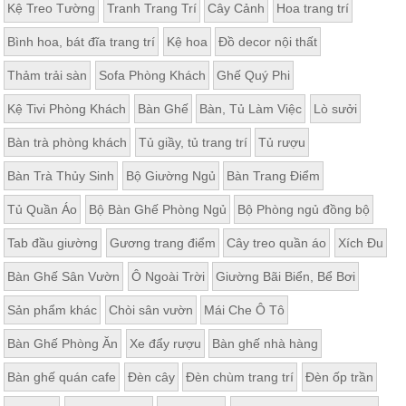
Kệ Treo Tường
Tranh Trang Trí
Cây Cảnh
Hoa trang trí
Bình hoa, bát đĩa trang trí
Kệ hoa
Đồ decor nội thất
Thảm trải sàn
Sofa Phòng Khách
Ghế Quý Phi
Kệ Tivi Phòng Khách
Bàn Ghế
Bàn, Tủ Làm Việc
Lò sưởi
Bàn trà phòng khách
Tủ giầy, tủ trang trí
Tủ rượu
Bàn Trà Thủy Sinh
Bộ Giường Ngủ
Bàn Trang Điểm
Tủ Quần Áo
Bộ Bàn Ghế Phòng Ngủ
Bộ Phòng ngủ đồng bộ
Tab đầu giường
Gương trang điểm
Cây treo quần áo
Xích Đu
Bàn Ghế Sân Vườn
Ô Ngoài Trời
Giường Bãi Biển, Bể Bơi
Sản phẩm khác
Chòi sân vườn
Mái Che Ô Tô
Bàn Ghế Phòng Ăn
Xe đẩy rượu
Bàn ghế nhà hàng
Bàn ghế quán cafe
Đèn cây
Đèn chùm trang trí
Đèn ốp trần