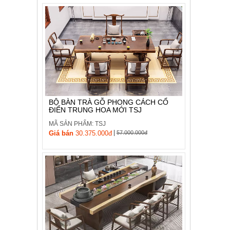
BỘ BÀN TRÀ GỖ PHONG CÁCH CỔ
ĐIỂN TRUNG HOA MỚI TSJ
MÃ SẢN PHẨM: TSJ
|
Giá bán
30.375.000đ
57.000.000đ