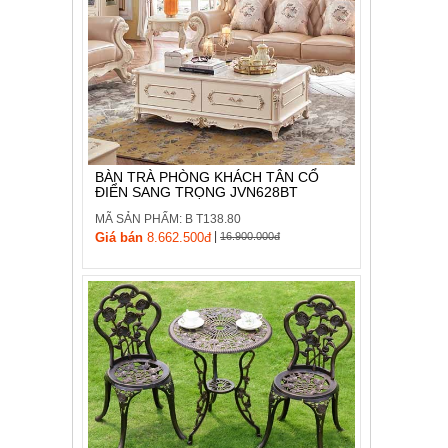
BÀN TRÀ PHÒNG KHÁCH TÂN CỔ
ĐIỂN SANG TRỌNG JVN628BT
MÃ SẢN PHẨM: B T138.80
|
Giá bán
8.662.500đ
16.900.000đ