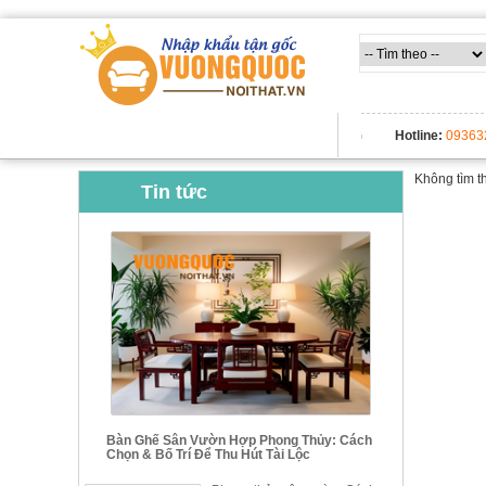
TẤT CẢ DANH MỤC
Hotline:
09363
Không tìm t
Tin tức
Bàn Ghế Sân Vườn Hợp Phong Thủy: Cách
Chọn & Bố Trí Để Thu Hút Tài Lộc