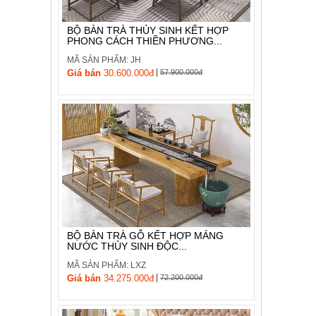
BỘ BÀN TRÀ THỦY SINH KẾT HỢP
PHONG CÁCH THIỀN PHƯƠNG...
MÃ SẢN PHẨM: JH
|
Giá bán
30.600.000đ
57.900.000đ
BỘ BÀN TRÀ GỖ KẾT HỢP MÁNG
NƯỚC THỦY SINH ĐỘC...
MÃ SẢN PHẨM: LXZ
|
Giá bán
34.275.000đ
72.200.000đ