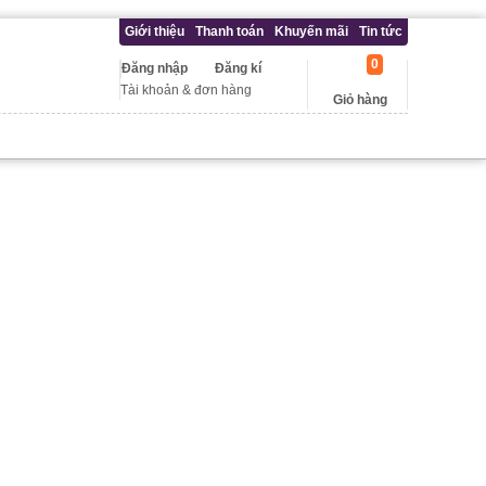
Giới thiệu
Thanh toán
Khuyến mãi
Tin tức
0
Đăng nhập
Đăng kí
Tài khoản & đơn hàng
Giỏ hàng