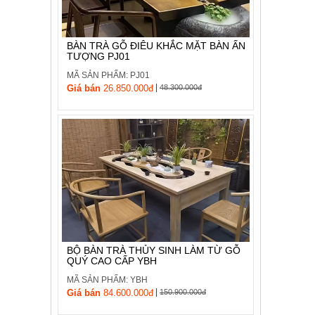
BÀN TRÀ GỖ ĐIÊU KHẮC MẶT BÀN ẤN
TƯỢNG PJ01
MÃ SẢN PHẨM: PJ01
|
Giá bán
26.850.000đ
48.300.000đ
BỘ BÀN TRÀ THỦY SINH LÀM TỪ GỖ
QUÝ CAO CẤP YBH
MÃ SẢN PHẨM: YBH
|
Giá bán
84.600.000đ
150.900.000đ