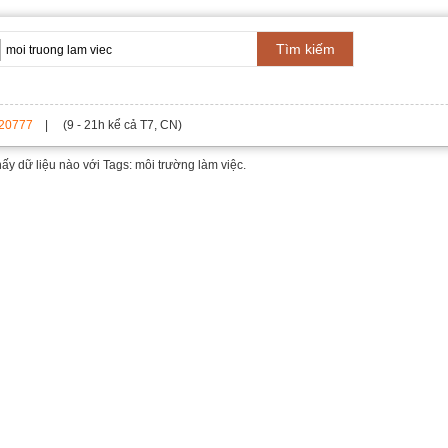
Tìm kiếm
20777
| (9 - 21h kể cả T7, CN)
hấy dữ liệu nào với
Tags: môi trường làm việc.