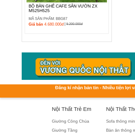
BỘ BÀN GHẾ CAFE SÂN VƯỜN ZX
M525H525
MÃ SẢN PHẨM: BBG87
|
Giá bán
4.680.000đ
9.200.000đ
Đăng kí nhận bản tin - Nhiều tiện lợi v
Nội Thất Trẻ Em
Nội Thất T
Giường Công Chúa
Sofa thông mi
Giường Tầng
Bàn ăn thông 