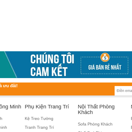
à ưu đãi!
hông Minh
Phụ Kiện Trang Trí
Nội Thất Phòng
Khách
nh
Kệ Treo Tường
Sofa Phòng Khách
minh
Tranh Trang Trí