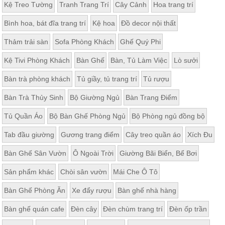
Kệ Treo Tường
Tranh Trang Trí
Cây Cảnh
Hoa trang trí
Bình hoa, bát đĩa trang trí
Kệ hoa
Đồ decor nội thất
Thảm trải sàn
Sofa Phòng Khách
Ghế Quý Phi
Kệ Tivi Phòng Khách
Bàn Ghế
Bàn, Tủ Làm Việc
Lò sưởi
Bàn trà phòng khách
Tủ giầy, tủ trang trí
Tủ rượu
Bàn Trà Thủy Sinh
Bộ Giường Ngủ
Bàn Trang Điểm
Tủ Quần Áo
Bộ Bàn Ghế Phòng Ngủ
Bộ Phòng ngủ đồng bộ
Tab đầu giường
Gương trang điểm
Cây treo quần áo
Xích Đu
Bàn Ghế Sân Vườn
Ô Ngoài Trời
Giường Bãi Biển, Bể Bơi
Sản phẩm khác
Chòi sân vườn
Mái Che Ô Tô
Bàn Ghế Phòng Ăn
Xe đẩy rượu
Bàn ghế nhà hàng
Bàn ghế quán cafe
Đèn cây
Đèn chùm trang trí
Đèn ốp trần