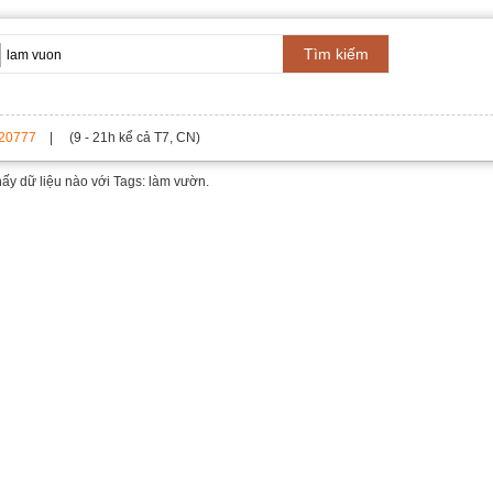
Tìm kiếm
20777
| (9 - 21h kể cả T7, CN)
hấy dữ liệu nào với
Tags: làm vườn.