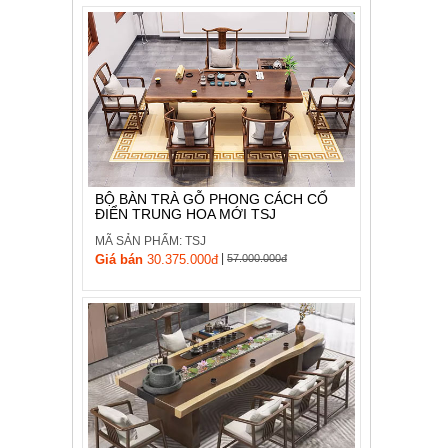
BỘ BÀN TRÀ GỖ PHONG CÁCH CỔ
ĐIỂN TRUNG HOA MỚI TSJ
MÃ SẢN PHẨM: TSJ
|
Giá bán
30.375.000đ
57.000.000đ