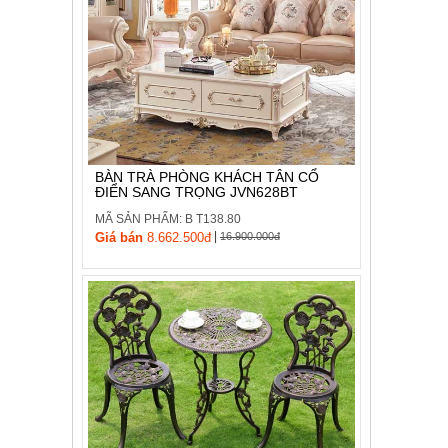
BÀN TRÀ PHÒNG KHÁCH TÂN CỔ
ĐIỂN SANG TRỌNG JVN628BT
MÃ SẢN PHẨM: B T138.80
|
Giá bán
8.662.500đ
16.900.000đ