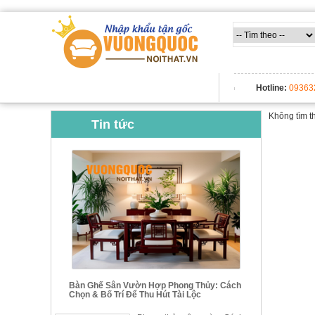
TẤT CẢ DANH MỤC
Hotline:
09363
Không tìm t
Tin tức
Bàn Ghế Sân Vườn Hợp Phong Thủy: Cách
Chọn & Bố Trí Để Thu Hút Tài Lộc