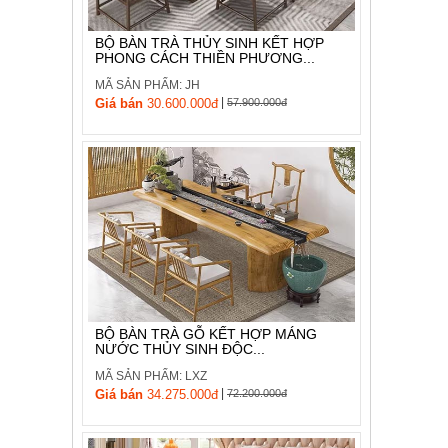
BỘ BÀN TRÀ THỦY SINH KẾT HỢP
PHONG CÁCH THIỀN PHƯƠNG...
MÃ SẢN PHẨM: JH
|
Giá bán
30.600.000đ
57.900.000đ
BỘ BÀN TRÀ GỖ KẾT HỢP MÁNG
NƯỚC THỦY SINH ĐỘC...
MÃ SẢN PHẨM: LXZ
|
Giá bán
34.275.000đ
72.200.000đ