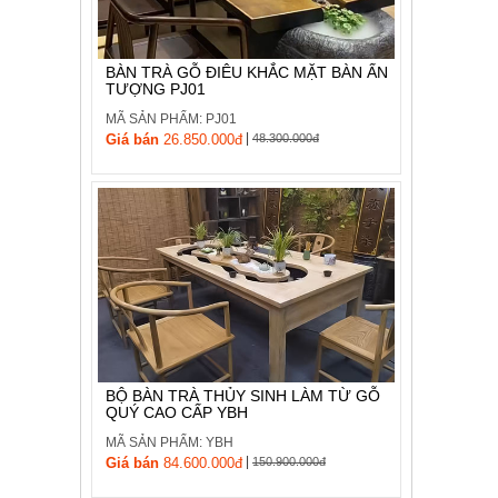
BÀN TRÀ GỖ ĐIÊU KHẮC MẶT BÀN ẤN
TƯỢNG PJ01
MÃ SẢN PHẨM: PJ01
|
Giá bán
26.850.000đ
48.300.000đ
BỘ BÀN TRÀ THỦY SINH LÀM TỪ GỖ
QUÝ CAO CẤP YBH
MÃ SẢN PHẨM: YBH
|
Giá bán
84.600.000đ
150.900.000đ