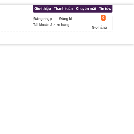
Giới thiệu
Thanh toán
Khuyến mãi
Tin tức
0
Đăng nhập
Đăng kí
Tài khoản & đơn hàng
Giỏ hàng