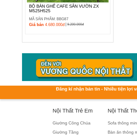
BỘ BÀN GHẾ CAFE SÂN VƯỜN ZX
M525H525
MÃ SẢN PHẨM: BBG87
|
Giá bán
4.680.000đ
9.200.000đ
Đăng kí nhận bản tin - Nhiều tiện lợi v
Nội Thất Trẻ Em
Nội Thất T
Giường Công Chúa
Sofa thông mi
Giường Tầng
Bàn ăn thông 