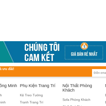
à ưu đãi!
hông Minh
Phụ Kiện Trang Trí
Nội Thất Phòng
Khách
nh
Kệ Treo Tường
Sofa Phòng Khách
minh
Tranh Trang Trí