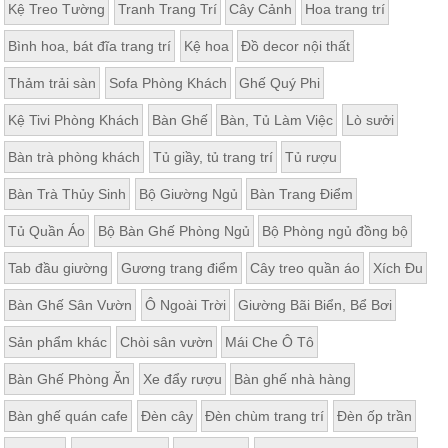
Kệ Treo Tường
Tranh Trang Trí
Cây Cảnh
Hoa trang trí
Bình hoa, bát đĩa trang trí
Kệ hoa
Đồ decor nội thất
Thảm trải sàn
Sofa Phòng Khách
Ghế Quý Phi
Kệ Tivi Phòng Khách
Bàn Ghế
Bàn, Tủ Làm Việc
Lò sưởi
Bàn trà phòng khách
Tủ giầy, tủ trang trí
Tủ rượu
Bàn Trà Thủy Sinh
Bộ Giường Ngủ
Bàn Trang Điểm
Tủ Quần Áo
Bộ Bàn Ghế Phòng Ngủ
Bộ Phòng ngủ đồng bộ
Tab đầu giường
Gương trang điểm
Cây treo quần áo
Xích Đu
Bàn Ghế Sân Vườn
Ô Ngoài Trời
Giường Bãi Biển, Bể Bơi
Sản phẩm khác
Chòi sân vườn
Mái Che Ô Tô
Bàn Ghế Phòng Ăn
Xe đẩy rượu
Bàn ghế nhà hàng
Bàn ghế quán cafe
Đèn cây
Đèn chùm trang trí
Đèn ốp trần