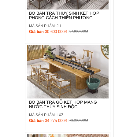
BỘ BÀN TRÀ THỦY SINH KẾT HỢP
PHONG CÁCH THIỀN PHƯƠNG...
MÃ SẢN PHẨM: JH
|
Giá bán
30.600.000đ
57.900.000đ
BỘ BÀN TRÀ GỖ KẾT HỢP MÁNG
NƯỚC THỦY SINH ĐỘC...
MÃ SẢN PHẨM: LXZ
|
Giá bán
34.275.000đ
72.200.000đ