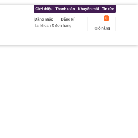
Giới thiệu
Thanh toán
Khuyến mãi
Tin tức
0
Đăng nhập
Đăng kí
Tài khoản & đơn hàng
Giỏ hàng