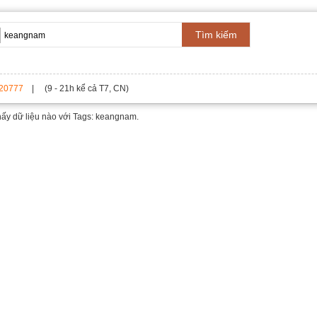
Tìm kiếm
20777
| (9 - 21h kể cả T7, CN)
hấy dữ liệu nào với
Tags: keangnam.