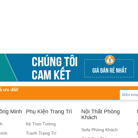
à ưu đãi!
hông Minh
Phụ Kiện Trang Trí
Nội Thất Phòng
Khách
nh
Kệ Treo Tường
Sofa Phòng Khách
minh
Tranh Trang Trí