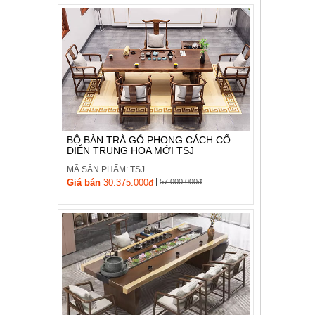
BỘ BÀN TRÀ GỖ PHONG CÁCH CỔ
ĐIỂN TRUNG HOA MỚI TSJ
MÃ SẢN PHẨM: TSJ
|
Giá bán
30.375.000đ
57.000.000đ