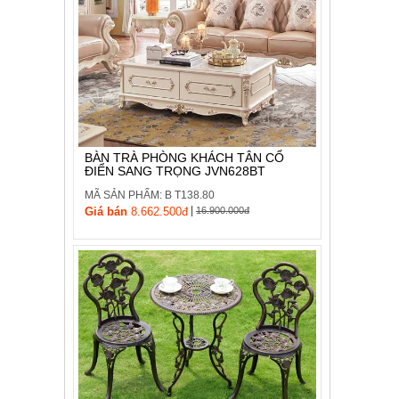
BÀN TRÀ PHÒNG KHÁCH TÂN CỔ
ĐIỂN SANG TRỌNG JVN628BT
MÃ SẢN PHẨM: B T138.80
|
Giá bán
8.662.500đ
16.900.000đ