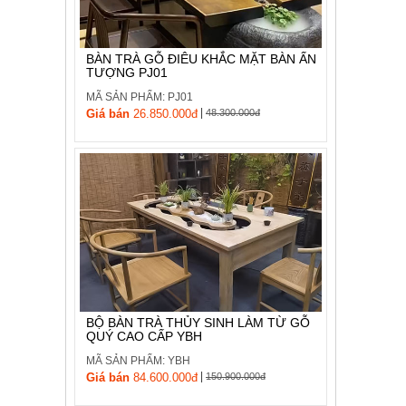
BÀN TRÀ GỖ ĐIÊU KHẮC MẶT BÀN ẤN
TƯỢNG PJ01
MÃ SẢN PHẨM: PJ01
|
Giá bán
26.850.000đ
48.300.000đ
BỘ BÀN TRÀ THỦY SINH LÀM TỪ GỖ
QUÝ CAO CẤP YBH
MÃ SẢN PHẨM: YBH
|
Giá bán
84.600.000đ
150.900.000đ