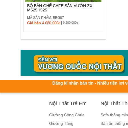
BỘ BÀN GHẾ CAFE SÂN VƯỜN ZX
M525H525
MÃ SẢN PHẨM: BBG87
|
Giá bán
4.680.000đ
9.200.000đ
Đăng kí nhận bản tin - Nhiều tiện lợi v
Nội Thất Trẻ Em
Nội Thất T
Giường Công Chúa
Sofa thông mi
Giường Tầng
Bàn ăn thông 