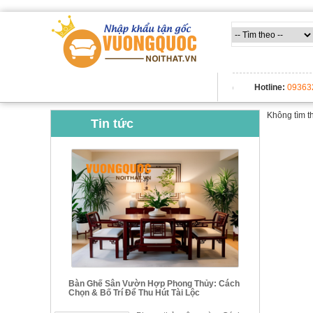
TẤT CẢ DANH MỤC
Hotline:
09363
Không tìm t
Tin tức
Bàn Ghế Sân Vườn Hợp Phong Thủy: Cách
Chọn & Bố Trí Để Thu Hút Tài Lộc