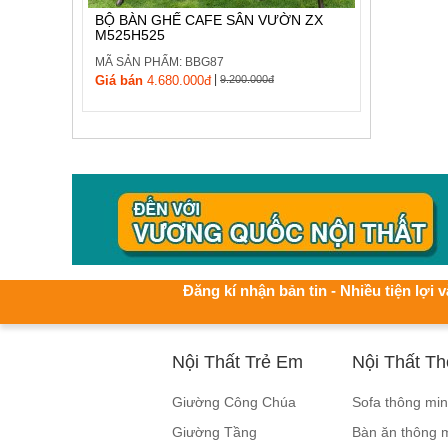
BỘ BÀN GHẾ CAFE SÂN VƯỜN ZX
M525H525
MÃ SẢN PHẨM: BBG87
|
Giá bán
4.680.000đ
9.200.000đ
Đăng kí nhận bản tin - Nhiều tiện lợi v
Nội Thất Trẻ Em
Nội Thất T
Giường Công Chúa
Sofa thông mi
Giường Tầng
Bàn ăn thông 