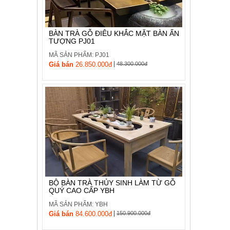
BÀN TRÀ GỖ ĐIÊU KHẮC MẶT BÀN ẤN
TƯỢNG PJ01
MÃ SẢN PHẨM: PJ01
|
Giá bán
26.850.000đ
48.300.000đ
BỘ BÀN TRÀ THỦY SINH LÀM TỪ GỖ
QUÝ CAO CẤP YBH
MÃ SẢN PHẨM: YBH
|
Giá bán
84.600.000đ
150.900.000đ