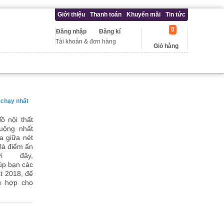
Giới thiệu
Thanh toán
Khuyến mãi
Tin tức
0
Đăng nhập
Đăng kí
Tài khoản & đơn hàng
Giỏ hàng
 chạy nhất
ồ nội thất
uộng nhất
òa giữa nét
 là điểm ấn
i đây,
úp bạn các
ất 2018, để
ù hợp cho