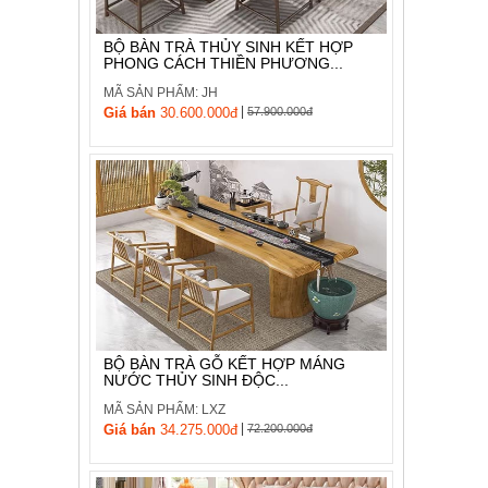
BỘ BÀN TRÀ THỦY SINH KẾT HỢP
PHONG CÁCH THIỀN PHƯƠNG...
MÃ SẢN PHẨM: JH
|
Giá bán
30.600.000đ
57.900.000đ
BỘ BÀN TRÀ GỖ KẾT HỢP MÁNG
NƯỚC THỦY SINH ĐỘC...
MÃ SẢN PHẨM: LXZ
|
Giá bán
34.275.000đ
72.200.000đ