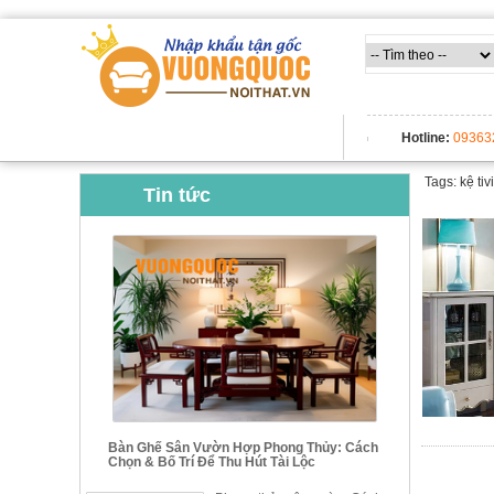
TẤT CẢ DANH MỤC
Hotline:
09363
Tags: kệ tivi
Tin tức
Bàn Ghế Sân Vườn Hợp Phong Thủy: Cách
Chọn & Bố Trí Để Thu Hút Tài Lộc