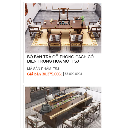
BỘ BÀN TRÀ GỖ PHONG CÁCH CỔ
ĐIỂN TRUNG HOA MỚI TSJ
MÃ SẢN PHẨM: TSJ
|
Giá bán
30.375.000đ
57.000.000đ