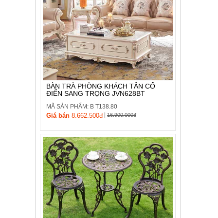
BÀN TRÀ PHÒNG KHÁCH TÂN CỔ
ĐIỂN SANG TRỌNG JVN628BT
MÃ SẢN PHẨM: B T138.80
|
Giá bán
8.662.500đ
16.900.000đ