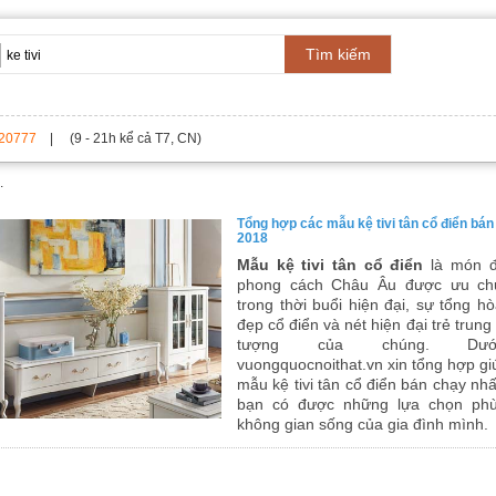
Tìm kiếm
20777
| (9 - 21h kể cả T7, CN)
.
Tổng hợp các mẫu kệ tivi tân cổ điển bán
2018
Mẫu kệ tivi tân cổ điển
là món đ
phong cách Châu Âu được ưu ch
trong thời buổi hiện đại, sự tổng h
đẹp cổ điển và nét hiện đại trẻ trung
tượng của chúng. Dướ
vuongquocnoithat.vn xin tổng hợp gi
mẫu kệ tivi tân cổ điển bán chạy nh
bạn có được những lựa chọn ph
không gian sống của gia đình mình.