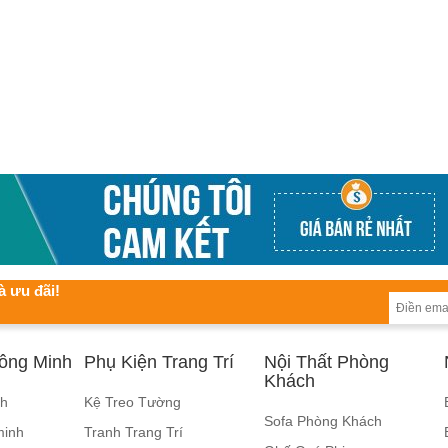
à ưu đãi!
hông Minh
Phụ Kiện Trang Trí
Nội Thất Phòng
Khách
nh
Kệ Treo Tường
Sofa Phòng Khách
minh
Tranh Trang Trí