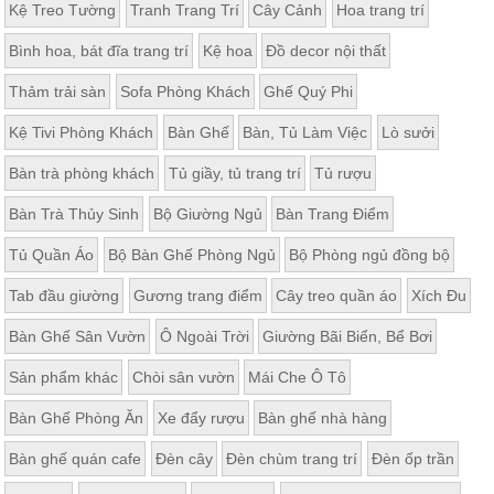
Kệ Treo Tường
Tranh Trang Trí
Cây Cảnh
Hoa trang trí
Bình hoa, bát đĩa trang trí
Kệ hoa
Đồ decor nội thất
Thảm trải sàn
Sofa Phòng Khách
Ghế Quý Phi
Kệ Tivi Phòng Khách
Bàn Ghế
Bàn, Tủ Làm Việc
Lò sưởi
Bàn trà phòng khách
Tủ giầy, tủ trang trí
Tủ rượu
Bàn Trà Thủy Sinh
Bộ Giường Ngủ
Bàn Trang Điểm
Tủ Quần Áo
Bộ Bàn Ghế Phòng Ngủ
Bộ Phòng ngủ đồng bộ
Tab đầu giường
Gương trang điểm
Cây treo quần áo
Xích Đu
Bàn Ghế Sân Vườn
Ô Ngoài Trời
Giường Bãi Biển, Bể Bơi
Sản phẩm khác
Chòi sân vườn
Mái Che Ô Tô
Bàn Ghế Phòng Ăn
Xe đẩy rượu
Bàn ghế nhà hàng
Bàn ghế quán cafe
Đèn cây
Đèn chùm trang trí
Đèn ốp trần