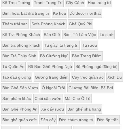
Kệ Treo Tường
Tranh Trang Trí
Cây Cảnh
Hoa trang trí
Bình hoa, bát đĩa trang trí
Kệ hoa
Đồ decor nội thất
Thảm trải sàn
Sofa Phòng Khách
Ghế Quý Phi
Kệ Tivi Phòng Khách
Bàn Ghế
Bàn, Tủ Làm Việc
Lò sưởi
Bàn trà phòng khách
Tủ giầy, tủ trang trí
Tủ rượu
Bàn Trà Thủy Sinh
Bộ Giường Ngủ
Bàn Trang Điểm
Tủ Quần Áo
Bộ Bàn Ghế Phòng Ngủ
Bộ Phòng ngủ đồng bộ
Tab đầu giường
Gương trang điểm
Cây treo quần áo
Xích Đu
Bàn Ghế Sân Vườn
Ô Ngoài Trời
Giường Bãi Biển, Bể Bơi
Sản phẩm khác
Chòi sân vườn
Mái Che Ô Tô
Bàn Ghế Phòng Ăn
Xe đẩy rượu
Bàn ghế nhà hàng
Bàn ghế quán cafe
Đèn cây
Đèn chùm trang trí
Đèn ốp trần