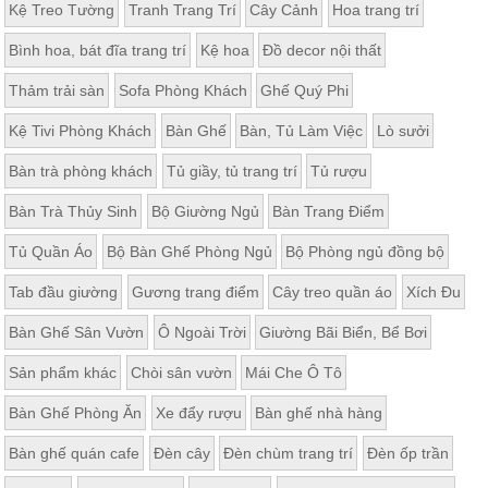
Kệ Treo Tường
Tranh Trang Trí
Cây Cảnh
Hoa trang trí
Bình hoa, bát đĩa trang trí
Kệ hoa
Đồ decor nội thất
Thảm trải sàn
Sofa Phòng Khách
Ghế Quý Phi
Kệ Tivi Phòng Khách
Bàn Ghế
Bàn, Tủ Làm Việc
Lò sưởi
Bàn trà phòng khách
Tủ giầy, tủ trang trí
Tủ rượu
Bàn Trà Thủy Sinh
Bộ Giường Ngủ
Bàn Trang Điểm
Tủ Quần Áo
Bộ Bàn Ghế Phòng Ngủ
Bộ Phòng ngủ đồng bộ
Tab đầu giường
Gương trang điểm
Cây treo quần áo
Xích Đu
Bàn Ghế Sân Vườn
Ô Ngoài Trời
Giường Bãi Biển, Bể Bơi
Sản phẩm khác
Chòi sân vườn
Mái Che Ô Tô
Bàn Ghế Phòng Ăn
Xe đẩy rượu
Bàn ghế nhà hàng
Bàn ghế quán cafe
Đèn cây
Đèn chùm trang trí
Đèn ốp trần