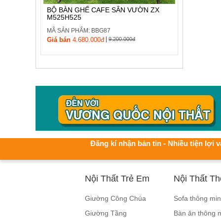
BỘ BÀN GHẾ CAFE SÂN VƯỜN ZX
M525H525
MÃ SẢN PHẨM: BBG87
|
Giá bán
4.680.000đ
9.200.000đ
Đăng kí nhận bản tin - Nhiều tiện lợi v
Nội Thất Trẻ Em
Nội Thất T
Giường Công Chúa
Sofa thông mi
Giường Tầng
Bàn ăn thông 