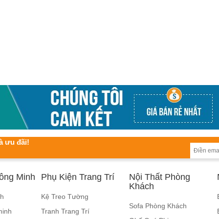
à ưu đãi!
hông Minh
Phụ Kiện Trang Trí
Nội Thất Phòng
Khách
nh
Kệ Treo Tường
Sofa Phòng Khách
minh
Tranh Trang Trí