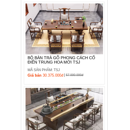
BỘ BÀN TRÀ GỖ PHONG CÁCH CỔ
ĐIỂN TRUNG HOA MỚI TSJ
MÃ SẢN PHẨM: TSJ
|
Giá bán
30.375.000đ
57.000.000đ