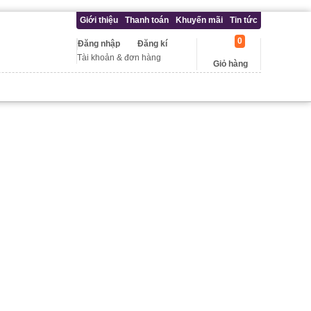
Giới thiệu
Thanh toán
Khuyến mãi
Tin tức
0
Đăng nhập
Đăng kí
Tài khoản & đơn hàng
Giỏ hàng