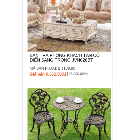
BÀN TRÀ PHÒNG KHÁCH TÂN CỔ
ĐIỂN SANG TRỌNG JVN628BT
MÃ SẢN PHẨM: B T138.80
|
Giá bán
8.662.500đ
16.900.000đ