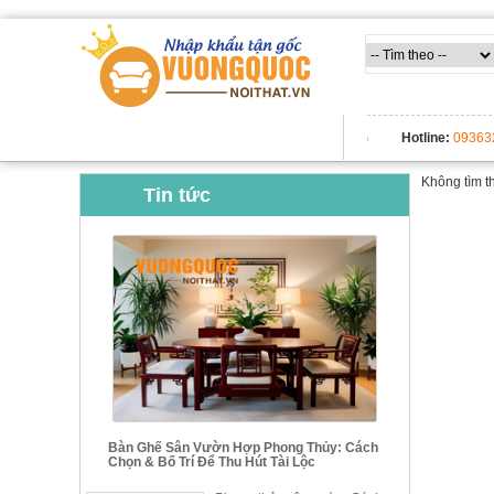
TẤT CẢ DANH MỤC
Hotline:
09363
Không tìm t
Tin tức
Bàn Ghế Sân Vườn Hợp Phong Thủy: Cách
Chọn & Bố Trí Để Thu Hút Tài Lộc