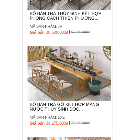
BỘ BÀN TRÀ THỦY SINH KẾT HỢP
PHONG CÁCH THIỀN PHƯƠNG...
MÃ SẢN PHẨM: JH
|
Giá bán
30.600.000đ
57.900.000đ
BỘ BÀN TRÀ GỖ KẾT HỢP MÁNG
NƯỚC THỦY SINH ĐỘC...
MÃ SẢN PHẨM: LXZ
|
Giá bán
34.275.000đ
72.200.000đ