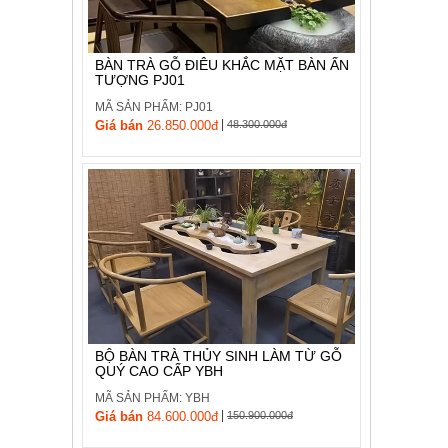
BÀN TRÀ GỖ ĐIÊU KHẮC MẶT BÀN ẤN
TƯỢNG PJ01
MÃ SẢN PHẨM: PJ01
|
Giá bán
26.850.000đ
48.300.000đ
BỘ BÀN TRÀ THỦY SINH LÀM TỪ GỖ
QUÝ CAO CẤP YBH
MÃ SẢN PHẨM: YBH
|
Giá bán
84.600.000đ
150.900.000đ