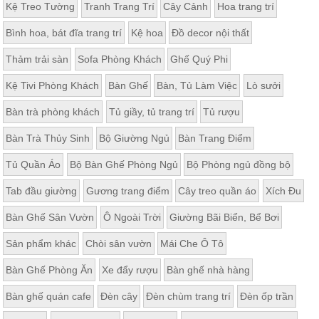
Kệ Treo Tường
Tranh Trang Trí
Cây Cảnh
Hoa trang trí
Bình hoa, bát đĩa trang trí
Kệ hoa
Đồ decor nội thất
Thảm trải sàn
Sofa Phòng Khách
Ghế Quý Phi
Kệ Tivi Phòng Khách
Bàn Ghế
Bàn, Tủ Làm Việc
Lò sưởi
Bàn trà phòng khách
Tủ giầy, tủ trang trí
Tủ rượu
Bàn Trà Thủy Sinh
Bộ Giường Ngủ
Bàn Trang Điểm
Tủ Quần Áo
Bộ Bàn Ghế Phòng Ngủ
Bộ Phòng ngủ đồng bộ
Tab đầu giường
Gương trang điểm
Cây treo quần áo
Xích Đu
Bàn Ghế Sân Vườn
Ô Ngoài Trời
Giường Bãi Biển, Bể Bơi
Sản phẩm khác
Chòi sân vườn
Mái Che Ô Tô
Bàn Ghế Phòng Ăn
Xe đẩy rượu
Bàn ghế nhà hàng
Bàn ghế quán cafe
Đèn cây
Đèn chùm trang trí
Đèn ốp trần