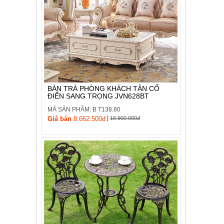
BÀN TRÀ PHÒNG KHÁCH TÂN CỔ
ĐIỂN SANG TRỌNG JVN628BT
MÃ SẢN PHẨM: B T138.80
|
Giá bán
8.662.500đ
16.900.000đ