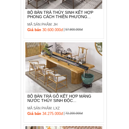
BỘ BÀN TRÀ THỦY SINH KẾT HỢP
PHONG CÁCH THIỀN PHƯƠNG...
MÃ SẢN PHẨM: JH
|
Giá bán
30.600.000đ
57.900.000đ
BỘ BÀN TRÀ GỖ KẾT HỢP MÁNG
NƯỚC THỦY SINH ĐỘC...
MÃ SẢN PHẨM: LXZ
|
Giá bán
34.275.000đ
72.200.000đ