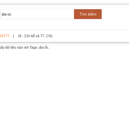
Tìm kiếm
20777
| (9 - 21h kể cả T7, CN)
hấy dữ liệu nào với
Tags: địa ốc.