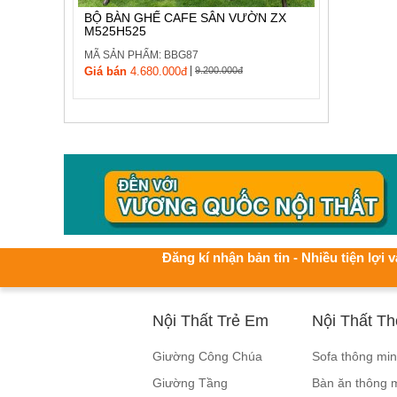
BỘ BÀN GHẾ CAFE SÂN VƯỜN ZX
M525H525
MÃ SẢN PHẨM: BBG87
|
Giá bán
4.680.000đ
9.200.000đ
Đăng kí nhận bản tin - Nhiều tiện lợi v
Nội Thất Trẻ Em
Nội Thất T
Giường Công Chúa
Sofa thông mi
Giường Tầng
Bàn ăn thông 