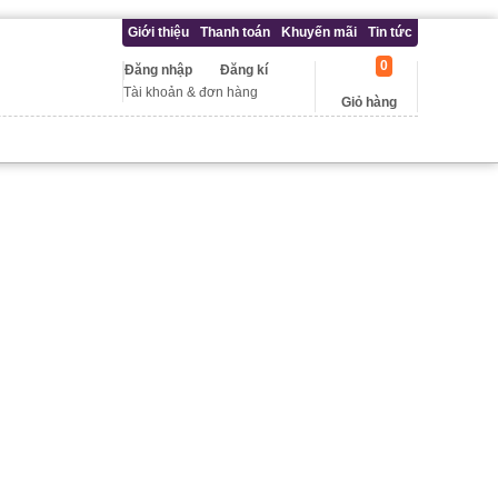
Giới thiệu
Thanh toán
Khuyến mãi
Tin tức
0
Đăng nhập
Đăng kí
Tài khoản & đơn hàng
Giỏ hàng