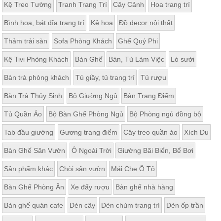
Kệ Treo Tường
Tranh Trang Trí
Cây Cảnh
Hoa trang trí
Bình hoa, bát đĩa trang trí
Kệ hoa
Đồ decor nội thất
Thảm trải sàn
Sofa Phòng Khách
Ghế Quý Phi
Kệ Tivi Phòng Khách
Bàn Ghế
Bàn, Tủ Làm Việc
Lò sưởi
Bàn trà phòng khách
Tủ giầy, tủ trang trí
Tủ rượu
Bàn Trà Thủy Sinh
Bộ Giường Ngủ
Bàn Trang Điểm
Tủ Quần Áo
Bộ Bàn Ghế Phòng Ngủ
Bộ Phòng ngủ đồng bộ
Tab đầu giường
Gương trang điểm
Cây treo quần áo
Xích Đu
Bàn Ghế Sân Vườn
Ô Ngoài Trời
Giường Bãi Biển, Bể Bơi
Sản phẩm khác
Chòi sân vườn
Mái Che Ô Tô
Bàn Ghế Phòng Ăn
Xe đẩy rượu
Bàn ghế nhà hàng
Bàn ghế quán cafe
Đèn cây
Đèn chùm trang trí
Đèn ốp trần