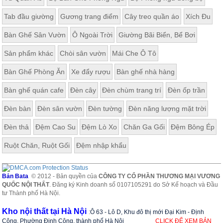
Tab đầu giường
Gương trang điểm
Cây treo quần áo
Xích Đu
Bàn Ghế Sân Vườn
Ô Ngoài Trời
Giường Bãi Biển, Bể Bơi
Sản phẩm khác
Chòi sân vườn
Mái Che Ô Tô
Bàn Ghế Phòng Ăn
Xe đẩy rượu
Bàn ghế nhà hàng
Bàn ghế quán cafe
Đèn cây
Đèn chùm trang trí
Đèn ốp trần
Đèn bàn
Đèn sân vườn
Đèn tường
Đèn năng lượng mặt trời
Đèn thả
Đệm Cao Su
Đệm Lò Xo
Chăn Ga Gối
Đệm Bông Ép
Ruột Chăn, Ruột Gối
Đệm nhập khẩu
Bản Bata
© 2012 - Bản quyền của
CÔNG TY CỔ PHẦN THƯƠNG MẠI VƯƠNG
QUỐC NỘI THẤT
. Đăng ký Kinh doanh số 0107105291 do Sở Kế hoạch và Đầu
tư Thành phố Hà Nội.
Kho nội thất tại Hà Nội
:
Ô 63 - Lô D, Khu đô thị mới Đại Kim - Định
Công, Phường Định Công, thành phố Hà Nội
CLICK ĐỂ XEM BẢN