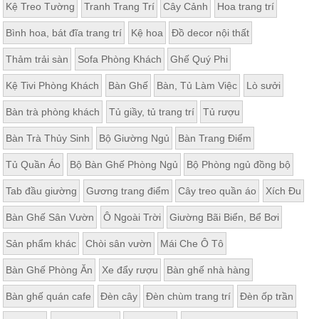
Kệ Treo Tường
Tranh Trang Trí
Cây Cảnh
Hoa trang trí
Bình hoa, bát đĩa trang trí
Kệ hoa
Đồ decor nội thất
Thảm trải sàn
Sofa Phòng Khách
Ghế Quý Phi
Kệ Tivi Phòng Khách
Bàn Ghế
Bàn, Tủ Làm Việc
Lò sưởi
Bàn trà phòng khách
Tủ giầy, tủ trang trí
Tủ rượu
Bàn Trà Thủy Sinh
Bộ Giường Ngủ
Bàn Trang Điểm
Tủ Quần Áo
Bộ Bàn Ghế Phòng Ngủ
Bộ Phòng ngủ đồng bộ
Tab đầu giường
Gương trang điểm
Cây treo quần áo
Xích Đu
Bàn Ghế Sân Vườn
Ô Ngoài Trời
Giường Bãi Biển, Bể Bơi
Sản phẩm khác
Chòi sân vườn
Mái Che Ô Tô
Bàn Ghế Phòng Ăn
Xe đẩy rượu
Bàn ghế nhà hàng
Bàn ghế quán cafe
Đèn cây
Đèn chùm trang trí
Đèn ốp trần