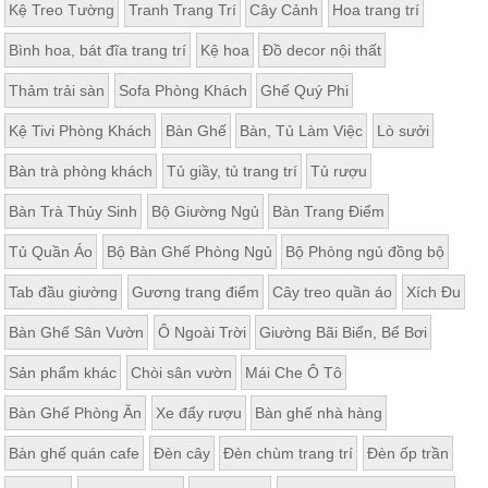
Kệ Treo Tường
Tranh Trang Trí
Cây Cảnh
Hoa trang trí
Bình hoa, bát đĩa trang trí
Kệ hoa
Đồ decor nội thất
Thảm trải sàn
Sofa Phòng Khách
Ghế Quý Phi
Kệ Tivi Phòng Khách
Bàn Ghế
Bàn, Tủ Làm Việc
Lò sưởi
Bàn trà phòng khách
Tủ giầy, tủ trang trí
Tủ rượu
Bàn Trà Thủy Sinh
Bộ Giường Ngủ
Bàn Trang Điểm
Tủ Quần Áo
Bộ Bàn Ghế Phòng Ngủ
Bộ Phòng ngủ đồng bộ
Tab đầu giường
Gương trang điểm
Cây treo quần áo
Xích Đu
Bàn Ghế Sân Vườn
Ô Ngoài Trời
Giường Bãi Biển, Bể Bơi
Sản phẩm khác
Chòi sân vườn
Mái Che Ô Tô
Bàn Ghế Phòng Ăn
Xe đẩy rượu
Bàn ghế nhà hàng
Bàn ghế quán cafe
Đèn cây
Đèn chùm trang trí
Đèn ốp trần