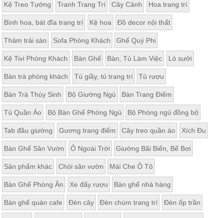
Kệ Treo Tường
Tranh Trang Trí
Cây Cảnh
Hoa trang trí
Bình hoa, bát đĩa trang trí
Kệ hoa
Đồ decor nội thất
Thảm trải sàn
Sofa Phòng Khách
Ghế Quý Phi
Kệ Tivi Phòng Khách
Bàn Ghế
Bàn, Tủ Làm Việc
Lò sưởi
Bàn trà phòng khách
Tủ giầy, tủ trang trí
Tủ rượu
Bàn Trà Thủy Sinh
Bộ Giường Ngủ
Bàn Trang Điểm
Tủ Quần Áo
Bộ Bàn Ghế Phòng Ngủ
Bộ Phòng ngủ đồng bộ
Tab đầu giường
Gương trang điểm
Cây treo quần áo
Xích Đu
Bàn Ghế Sân Vườn
Ô Ngoài Trời
Giường Bãi Biển, Bể Bơi
Sản phẩm khác
Chòi sân vườn
Mái Che Ô Tô
Bàn Ghế Phòng Ăn
Xe đẩy rượu
Bàn ghế nhà hàng
Bàn ghế quán cafe
Đèn cây
Đèn chùm trang trí
Đèn ốp trần