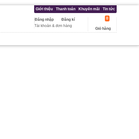
Giới thiệu
Thanh toán
Khuyến mãi
Tin tức
0
Đăng nhập
Đăng kí
Tài khoản & đơn hàng
Giỏ hàng