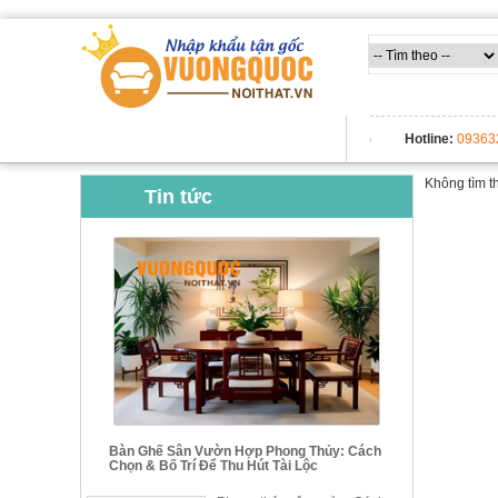
TẤT CẢ DANH MỤC
Hotline:
09363
Không tìm t
Tin tức
Bàn Ghế Sân Vườn Hợp Phong Thủy: Cách
Chọn & Bố Trí Để Thu Hút Tài Lộc