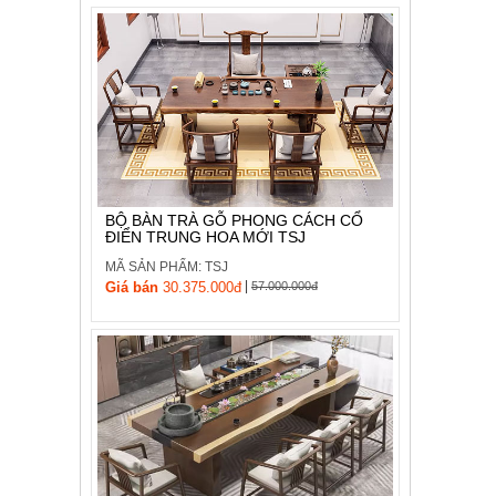
BỘ BÀN TRÀ GỖ PHONG CÁCH CỔ
ĐIỂN TRUNG HOA MỚI TSJ
MÃ SẢN PHẨM: TSJ
|
Giá bán
30.375.000đ
57.000.000đ