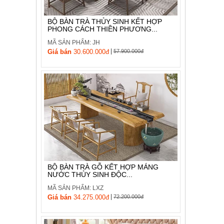
BỘ BÀN TRÀ THỦY SINH KẾT HỢP
PHONG CÁCH THIỀN PHƯƠNG...
MÃ SẢN PHẨM: JH
|
Giá bán
30.600.000đ
57.900.000đ
BỘ BÀN TRÀ GỖ KẾT HỢP MÁNG
NƯỚC THỦY SINH ĐỘC...
MÃ SẢN PHẨM: LXZ
|
Giá bán
34.275.000đ
72.200.000đ