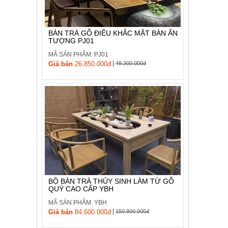
BÀN TRÀ GỖ ĐIÊU KHẮC MẶT BÀN ẤN
TƯỢNG PJ01
MÃ SẢN PHẨM: PJ01
|
Giá bán
26.850.000đ
48.300.000đ
BỘ BÀN TRÀ THỦY SINH LÀM TỪ GỖ
QUÝ CAO CẤP YBH
MÃ SẢN PHẨM: YBH
|
Giá bán
84.600.000đ
150.900.000đ