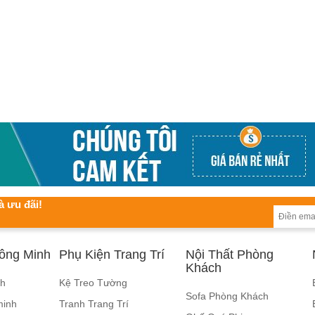
à ưu đãi!
hông Minh
Phụ Kiện Trang Trí
Nội Thất Phòng
Khách
nh
Kệ Treo Tường
Sofa Phòng Khách
minh
Tranh Trang Trí