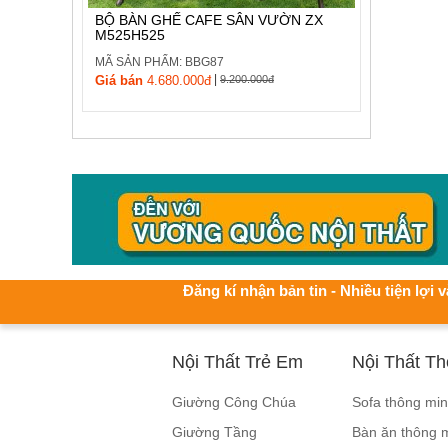
BỘ BÀN GHẾ CAFE SÂN VƯỜN ZX
M525H525
MÃ SẢN PHẨM: BBG87
|
Giá bán
4.680.000đ
9.200.000đ
Đăng kí nhận bản tin - Nhiều tiện lợi v
Nội Thất Trẻ Em
Nội Thất T
Giường Công Chúa
Sofa thông mi
Giường Tầng
Bàn ăn thông 