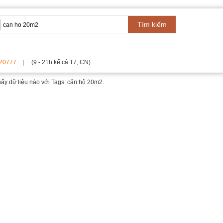
Tìm kiếm
20777
| (9 - 21h kể cả T7, CN)
hấy dữ liệu nào với
Tags: căn hộ 20m2.