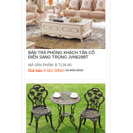
BÀN TRÀ PHÒNG KHÁCH TÂN CỔ
ĐIỂN SANG TRỌNG JVN628BT
MÃ SẢN PHẨM: B T138.80
|
Giá bán
8.662.500đ
16.900.000đ