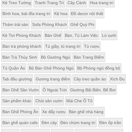
Kệ Treo Tường
Tranh Trang Trí
Cây Cảnh
Hoa trang trí
Bình hoa, bát đĩa trang trí
Kệ hoa
Đồ decor nội thất
Thảm trải sàn
Sofa Phòng Khách
Ghế Quý Phi
Kệ Tivi Phòng Khách
Bàn Ghế
Bàn, Tủ Làm Việc
Lò sưởi
Bàn trà phòng khách
Tủ giầy, tủ trang trí
Tủ rượu
Bàn Trà Thủy Sinh
Bộ Giường Ngủ
Bàn Trang Điểm
Tủ Quần Áo
Bộ Bàn Ghế Phòng Ngủ
Bộ Phòng ngủ đồng bộ
Tab đầu giường
Gương trang điểm
Cây treo quần áo
Xích Đu
Bàn Ghế Sân Vườn
Ô Ngoài Trời
Giường Bãi Biển, Bể Bơi
Sản phẩm khác
Chòi sân vườn
Mái Che Ô Tô
Bàn Ghế Phòng Ăn
Xe đẩy rượu
Bàn ghế nhà hàng
Bàn ghế quán cafe
Đèn cây
Đèn chùm trang trí
Đèn ốp trần