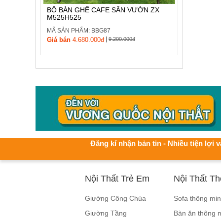
BỘ BÀN GHẾ CAFE SÂN VƯỜN ZX
M525H525
MÃ SẢN PHẨM: BBG87
|
Giá bán
4.680.000đ
9.200.000đ
Đăng kí nhận bản tin - Nhiều tiện lợi v
Nội Thất Trẻ Em
Nội Thất T
Giường Công Chúa
Sofa thông mi
Giường Tầng
Bàn ăn thông 