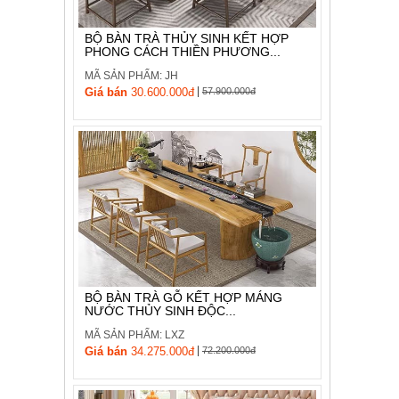
BỘ BÀN TRÀ THỦY SINH KẾT HỢP
PHONG CÁCH THIỀN PHƯƠNG...
MÃ SẢN PHẨM: JH
|
Giá bán
30.600.000đ
57.900.000đ
BỘ BÀN TRÀ GỖ KẾT HỢP MÁNG
NƯỚC THỦY SINH ĐỘC...
MÃ SẢN PHẨM: LXZ
|
Giá bán
34.275.000đ
72.200.000đ