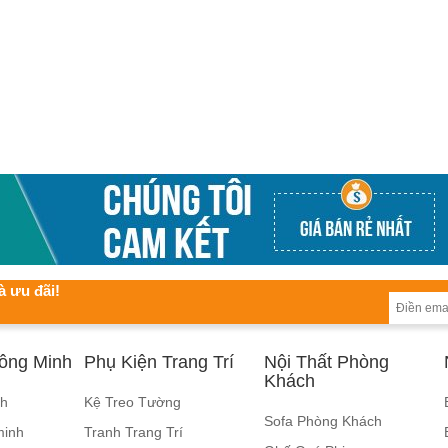
à ưu đãi!
hông Minh
Phụ Kiện Trang Trí
Nội Thất Phòng
Khách
nh
Kệ Treo Tường
Sofa Phòng Khách
minh
Tranh Trang Trí