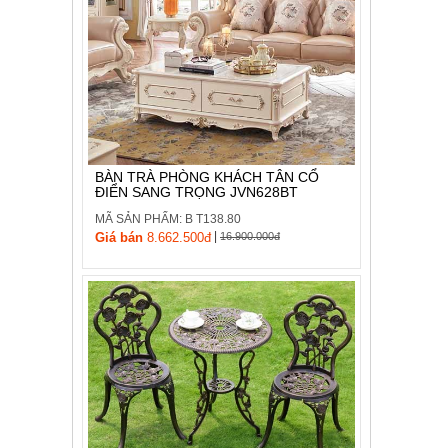
BÀN TRÀ PHÒNG KHÁCH TÂN CỔ
ĐIỂN SANG TRỌNG JVN628BT
MÃ SẢN PHẨM: B T138.80
|
Giá bán
8.662.500đ
16.900.000đ