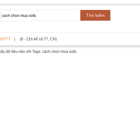
Tìm kiếm
20777
| (9 - 21h kể cả T7, CN)
hấy dữ liệu nào với
Tags: cách chọn mua sofa.