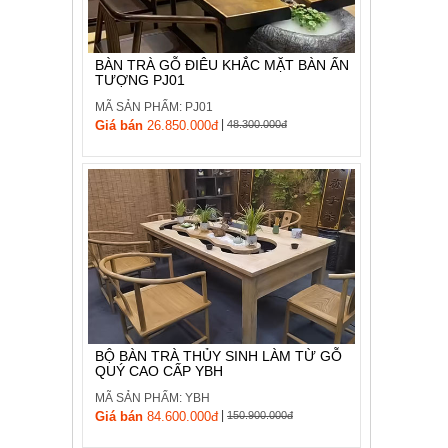
BÀN TRÀ GỖ ĐIÊU KHẮC MẶT BÀN ẤN
TƯỢNG PJ01
MÃ SẢN PHẨM: PJ01
|
Giá bán
26.850.000đ
48.300.000đ
BỘ BÀN TRÀ THỦY SINH LÀM TỪ GỖ
QUÝ CAO CẤP YBH
MÃ SẢN PHẨM: YBH
|
Giá bán
84.600.000đ
150.900.000đ