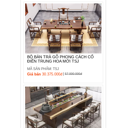
BỘ BÀN TRÀ GỖ PHONG CÁCH CỔ
ĐIỂN TRUNG HOA MỚI TSJ
MÃ SẢN PHẨM: TSJ
|
Giá bán
30.375.000đ
57.000.000đ