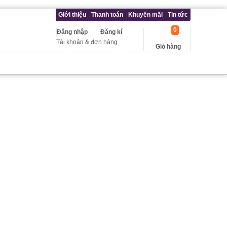
Giới thiệu
Thanh toán
Khuyến mãi
Tin tức
0
Đăng nhập
Đăng kí
Tài khoản & đơn hàng
Giỏ hàng