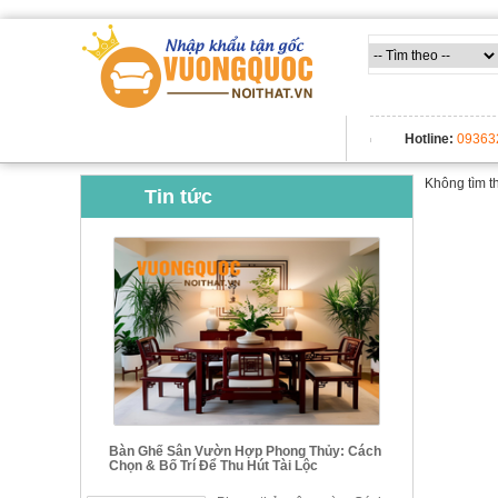
TẤT CẢ DANH MỤC
Hotline:
09363
Không tìm t
Tin tức
Bàn Ghế Sân Vườn Hợp Phong Thủy: Cách
Chọn & Bố Trí Để Thu Hút Tài Lộc