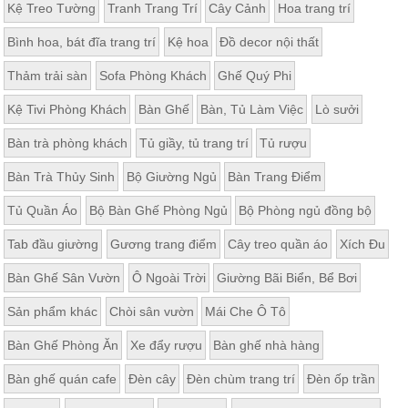
Kệ Treo Tường
Tranh Trang Trí
Cây Cảnh
Hoa trang trí
Bình hoa, bát đĩa trang trí
Kệ hoa
Đồ decor nội thất
Thảm trải sàn
Sofa Phòng Khách
Ghế Quý Phi
Kệ Tivi Phòng Khách
Bàn Ghế
Bàn, Tủ Làm Việc
Lò sưởi
Bàn trà phòng khách
Tủ giầy, tủ trang trí
Tủ rượu
Bàn Trà Thủy Sinh
Bộ Giường Ngủ
Bàn Trang Điểm
Tủ Quần Áo
Bộ Bàn Ghế Phòng Ngủ
Bộ Phòng ngủ đồng bộ
Tab đầu giường
Gương trang điểm
Cây treo quần áo
Xích Đu
Bàn Ghế Sân Vườn
Ô Ngoài Trời
Giường Bãi Biển, Bể Bơi
Sản phẩm khác
Chòi sân vườn
Mái Che Ô Tô
Bàn Ghế Phòng Ăn
Xe đẩy rượu
Bàn ghế nhà hàng
Bàn ghế quán cafe
Đèn cây
Đèn chùm trang trí
Đèn ốp trần