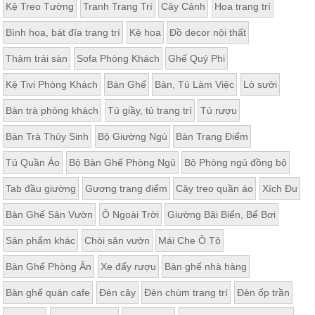
Kệ Treo Tường
Tranh Trang Trí
Cây Cảnh
Hoa trang trí
Bình hoa, bát đĩa trang trí
Kệ hoa
Đồ decor nội thất
Thảm trải sàn
Sofa Phòng Khách
Ghế Quý Phi
Kệ Tivi Phòng Khách
Bàn Ghế
Bàn, Tủ Làm Việc
Lò sưởi
Bàn trà phòng khách
Tủ giầy, tủ trang trí
Tủ rượu
Bàn Trà Thủy Sinh
Bộ Giường Ngủ
Bàn Trang Điểm
Tủ Quần Áo
Bộ Bàn Ghế Phòng Ngủ
Bộ Phòng ngủ đồng bộ
Tab đầu giường
Gương trang điểm
Cây treo quần áo
Xích Đu
Bàn Ghế Sân Vườn
Ô Ngoài Trời
Giường Bãi Biển, Bể Bơi
Sản phẩm khác
Chòi sân vườn
Mái Che Ô Tô
Bàn Ghế Phòng Ăn
Xe đẩy rượu
Bàn ghế nhà hàng
Bàn ghế quán cafe
Đèn cây
Đèn chùm trang trí
Đèn ốp trần