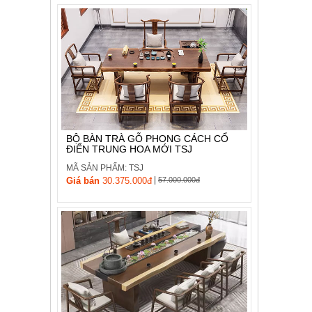
BỘ BÀN TRÀ GỖ PHONG CÁCH CỔ
ĐIỂN TRUNG HOA MỚI TSJ
MÃ SẢN PHẨM: TSJ
|
Giá bán
30.375.000đ
57.000.000đ