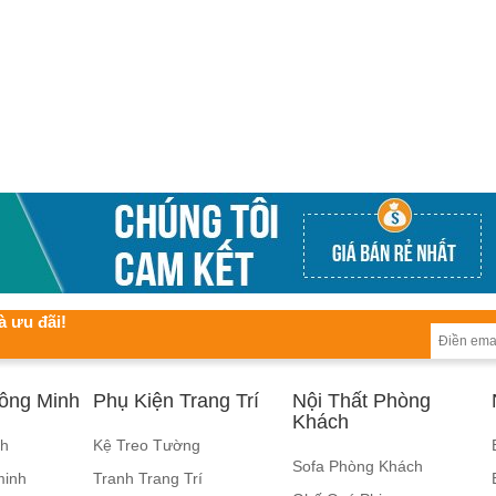
à ưu đãi!
hông Minh
Phụ Kiện Trang Trí
Nội Thất Phòng
Khách
nh
Kệ Treo Tường
Sofa Phòng Khách
minh
Tranh Trang Trí