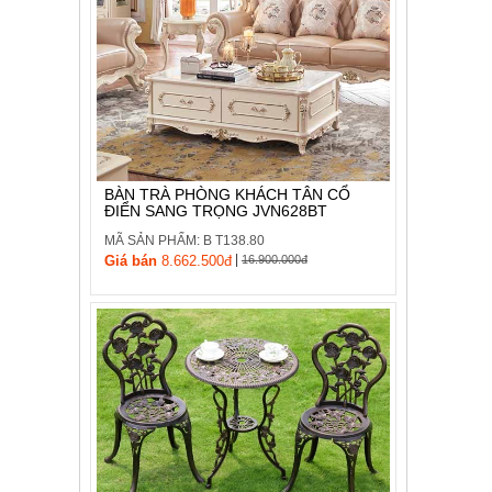
BÀN TRÀ PHÒNG KHÁCH TÂN CỔ
ĐIỂN SANG TRỌNG JVN628BT
MÃ SẢN PHẨM: B T138.80
|
Giá bán
8.662.500đ
16.900.000đ