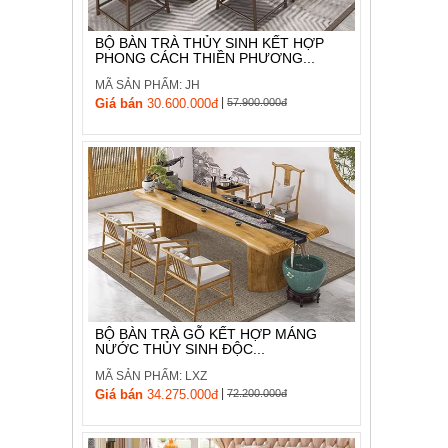
BỘ BÀN TRÀ THỦY SINH KẾT HỢP
PHONG CÁCH THIỀN PHƯƠNG...
MÃ SẢN PHẨM: JH
|
Giá bán
30.600.000đ
57.900.000đ
BỘ BÀN TRÀ GỖ KẾT HỢP MÁNG
NƯỚC THỦY SINH ĐỘC...
MÃ SẢN PHẨM: LXZ
|
Giá bán
34.275.000đ
72.200.000đ