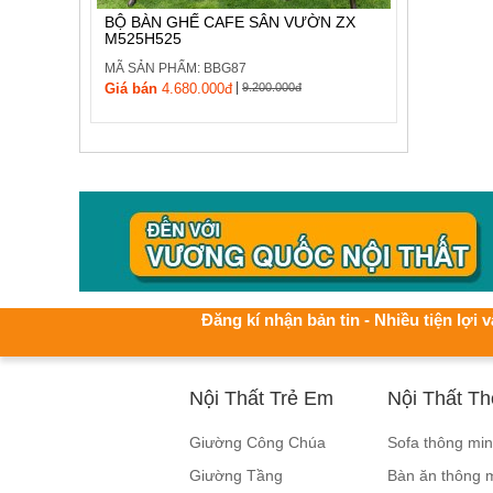
BỘ BÀN GHẾ CAFE SÂN VƯỜN ZX
M525H525
MÃ SẢN PHẨM: BBG87
|
Giá bán
4.680.000đ
9.200.000đ
Đăng kí nhận bản tin - Nhiều tiện lợi v
Nội Thất Trẻ Em
Nội Thất T
Giường Công Chúa
Sofa thông mi
Giường Tầng
Bàn ăn thông 