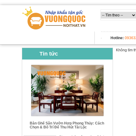
TẤT CẢ DANH MỤC
Hotline:
09363
Không tìm t
Tin tức
Bàn Ghế Sân Vườn Hợp Phong Thủy: Cách
Chọn & Bố Trí Để Thu Hút Tài Lộc