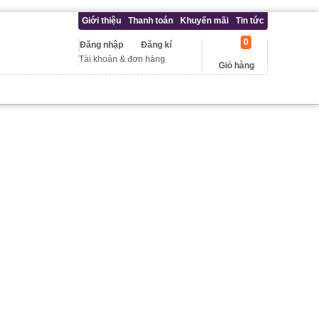
Giới thiệu
Thanh toán
Khuyến mãi
Tin tức
0
Đăng nhập
Đăng kí
Tài khoản & đơn hàng
Giỏ hàng