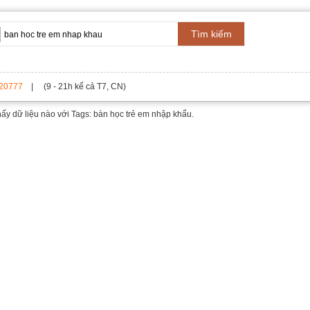
Tìm kiếm
20777
| (9 - 21h kể cả T7, CN)
hấy dữ liệu nào với
Tags: bàn học trẻ em nhập khẩu.