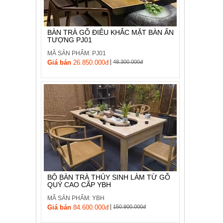
BÀN TRÀ GỖ ĐIÊU KHẮC MẶT BÀN ẤN
TƯỢNG PJ01
MÃ SẢN PHẨM: PJ01
|
Giá bán
26.850.000đ
48.300.000đ
BỘ BÀN TRÀ THỦY SINH LÀM TỪ GỖ
QUÝ CAO CẤP YBH
MÃ SẢN PHẨM: YBH
|
Giá bán
84.600.000đ
150.900.000đ