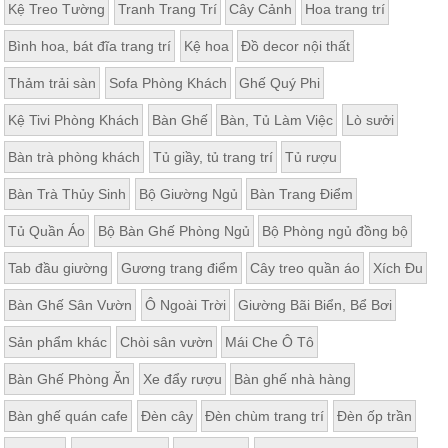
Kệ Treo Tường
Tranh Trang Trí
Cây Cảnh
Hoa trang trí
Bình hoa, bát đĩa trang trí
Kệ hoa
Đồ decor nội thất
Thảm trải sàn
Sofa Phòng Khách
Ghế Quý Phi
Kệ Tivi Phòng Khách
Bàn Ghế
Bàn, Tủ Làm Việc
Lò sưởi
Bàn trà phòng khách
Tủ giầy, tủ trang trí
Tủ rượu
Bàn Trà Thủy Sinh
Bộ Giường Ngủ
Bàn Trang Điểm
Tủ Quần Áo
Bộ Bàn Ghế Phòng Ngủ
Bộ Phòng ngủ đồng bộ
Tab đầu giường
Gương trang điểm
Cây treo quần áo
Xích Đu
Bàn Ghế Sân Vườn
Ô Ngoài Trời
Giường Bãi Biển, Bể Bơi
Sản phẩm khác
Chòi sân vườn
Mái Che Ô Tô
Bàn Ghế Phòng Ăn
Xe đẩy rượu
Bàn ghế nhà hàng
Bàn ghế quán cafe
Đèn cây
Đèn chùm trang trí
Đèn ốp trần