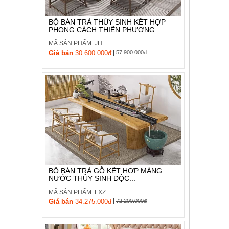
BỘ BÀN TRÀ THỦY SINH KẾT HỢP
PHONG CÁCH THIỀN PHƯƠNG...
MÃ SẢN PHẨM: JH
|
Giá bán
30.600.000đ
57.900.000đ
BỘ BÀN TRÀ GỖ KẾT HỢP MÁNG
NƯỚC THỦY SINH ĐỘC...
MÃ SẢN PHẨM: LXZ
|
Giá bán
34.275.000đ
72.200.000đ