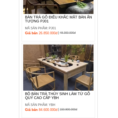
, đồ
trang
trí
BÀN TRÀ GỖ ĐIÊU KHẮC MẶT BÀN ẤN
TƯỢNG PJ01
Nội
Thất
MÃ SẢN PHẨM: PJ01
|
Nhà
Giá bán
26.850.000đ
48.300.000đ
Hàng
Nội
Thất
Nhà
Hàng
BỘ BÀN TRÀ THỦY SINH LÀM TỪ GỖ
QUÝ CAO CẤP YBH
MÃ SẢN PHẨM: YBH
|
Giá bán
84.600.000đ
150.900.000đ