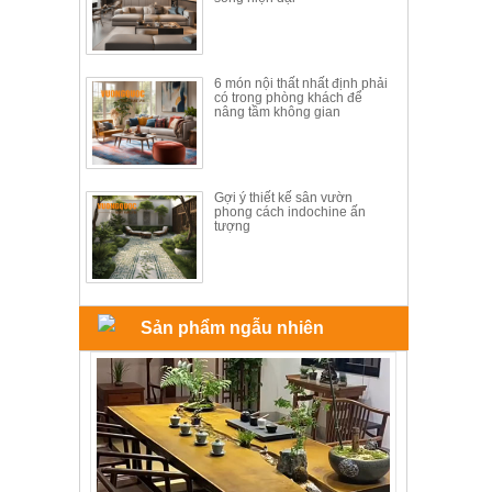
ăn,
ghế
ăn,
kệ
bếp
6 món nội thất nhất định phải
có trong phòng khách để
nâng tầm không gian
Nội
Thất
Ban
Công,
Gợi ý thiết kế sân vườn
phong cách indochine ấn
Vườn
tượng
Bàn
ghế
ban
công,
xích
đu,
Sản phẩm ngẫu nhiên
ghế...
Phụ
Kiện
Trang
Trí
Cây
cảnh