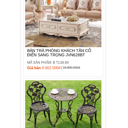
BÀN TRÀ PHÒNG KHÁCH TÂN CỔ
ĐIỂN SANG TRỌNG JVN628BT
MÃ SẢN PHẨM: B T138.80
|
Giá bán
8.662.500đ
16.900.000đ