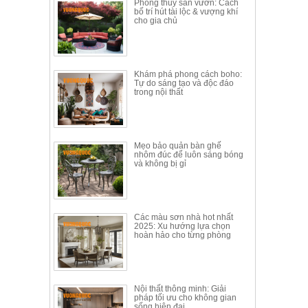
Phong thủy sân vườn: Cách
Thất
bố trí hút tài lộc & vượng khí
cho gia chủ
Phòng
Khách
Sofa,
tủ
rượu,
Khám phá phong cách boho:
Tự do sáng tạo và độc đáo
Bàn
trong nội thất
trà...
Nội
Thất
Mẹo bảo quản bàn ghế
Phòng
nhôm đúc để luôn sáng bóng
và không bị gỉ
Ngủ
Giường
ngủ, tủ
áo, bàn
trang
Các màu sơn nhà hot nhất
điểm
2025: Xu hướng lựa chọn
hoàn hảo cho từng phòng
Nội
Thất
Phòng
Nội thất thông minh: Giải
Ăn
pháp tối ưu cho không gian
Bàn
sống hiện đại