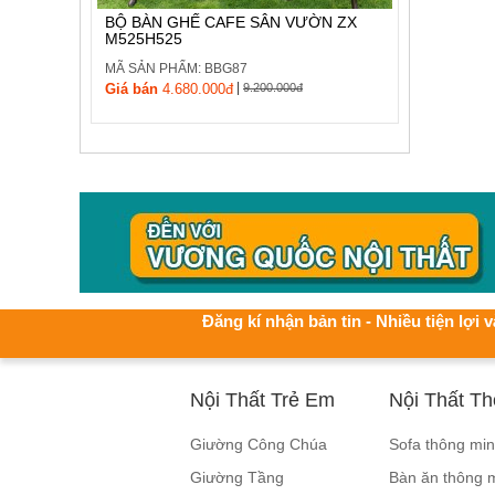
BỘ BÀN GHẾ CAFE SÂN VƯỜN ZX
M525H525
MÃ SẢN PHẨM: BBG87
|
Giá bán
4.680.000đ
9.200.000đ
Đăng kí nhận bản tin - Nhiều tiện lợi v
Nội Thất Trẻ Em
Nội Thất T
Giường Công Chúa
Sofa thông mi
Giường Tầng
Bàn ăn thông 