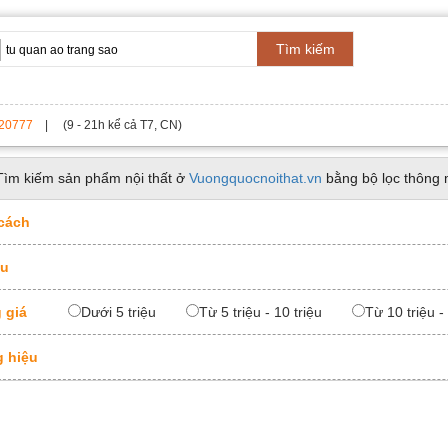
Tìm kiếm
20777
| (9 - 21h kể cả T7, CN)
Tìm kiếm sản phẩm nội thất ở
Vuongquocnoithat.vn
bằng bộ lọc thông 
cách
ệu
 giá
Dưới 5 triệu
Từ 5 triệu - 10 triệu
Từ 10 triệu -
 hiệu