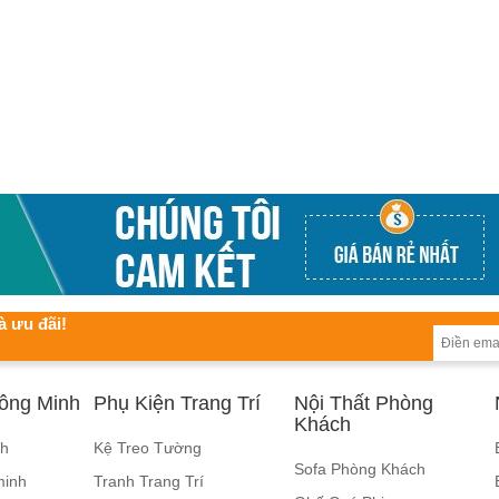
à ưu đãi!
hông Minh
Phụ Kiện Trang Trí
Nội Thất Phòng
Khách
nh
Kệ Treo Tường
Sofa Phòng Khách
minh
Tranh Trang Trí