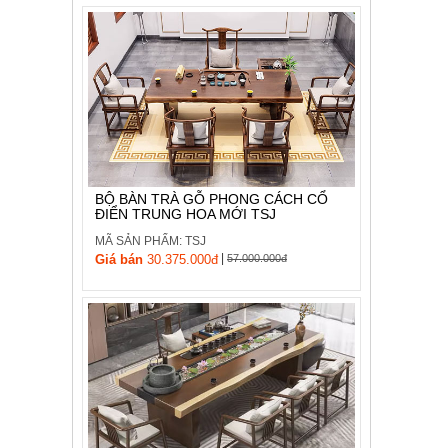
BỘ BÀN TRÀ GỖ PHONG CÁCH CỔ
ĐIỂN TRUNG HOA MỚI TSJ
MÃ SẢN PHẨM: TSJ
|
Giá bán
30.375.000đ
57.000.000đ