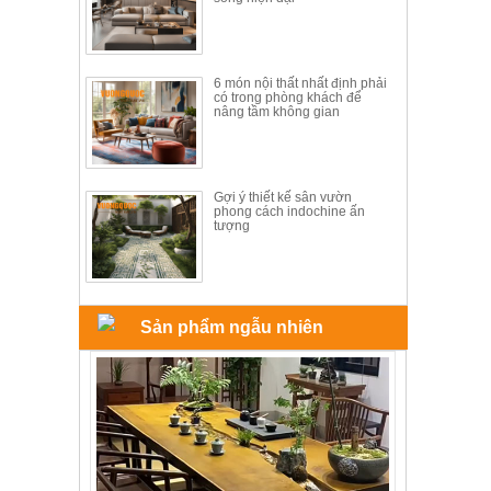
ăn,
ghế
ăn,
kệ
bếp
6 món nội thất nhất định phải
có trong phòng khách để
nâng tầm không gian
Nội
Thất
Ban
Công,
Gợi ý thiết kế sân vườn
phong cách indochine ấn
Vườn
tượng
Bàn
ghế
ban
công,
xích
đu,
Sản phẩm ngẫu nhiên
ghế...
Phụ
Kiện
Trang
Trí
Cây
cảnh