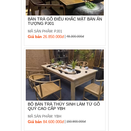
, đồ
trang
trí
BÀN TRÀ GỖ ĐIÊU KHẮC MẶT BÀN ẤN
TƯỢNG PJ01
Nội
Thất
MÃ SẢN PHẨM: PJ01
|
Nhà
Giá bán
26.850.000đ
48.300.000đ
Hàng
Nội
Thất
Nhà
Hàng
BỘ BÀN TRÀ THỦY SINH LÀM TỪ GỖ
QUÝ CAO CẤP YBH
MÃ SẢN PHẨM: YBH
|
Giá bán
84.600.000đ
150.900.000đ