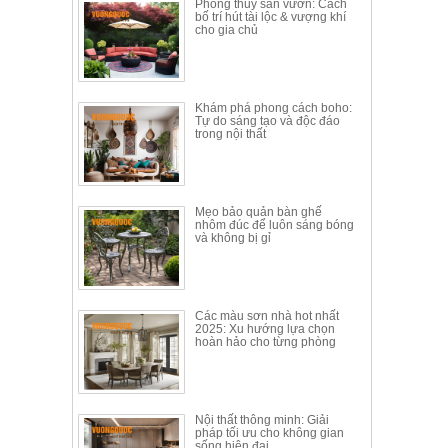
Phong thủy sân vườn: Cách
Thất
bố trí hút tài lộc & vượng khí
cho gia chủ
Phòng
Khách
Sofa,
tủ
rượu,
Khám phá phong cách boho:
Tự do sáng tạo và độc đáo
Bàn
trong nội thất
trà...
Nội
Thất
Mẹo bảo quản bàn ghế
Phòng
nhôm đúc để luôn sáng bóng
và không bị gỉ
Ngủ
Giường
ngủ, tủ
áo, bàn
trang
Các màu sơn nhà hot nhất
điểm
2025: Xu hướng lựa chọn
hoàn hảo cho từng phòng
Nội
Thất
Phòng
Nội thất thông minh: Giải
Ăn
pháp tối ưu cho không gian
Bàn
sống hiện đại