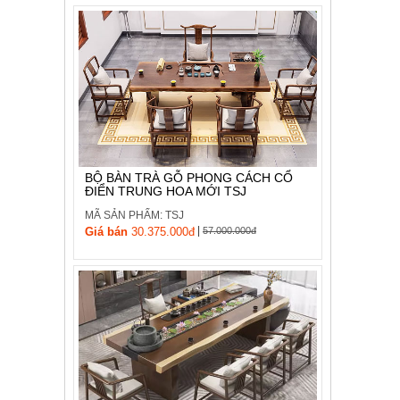
BỘ BÀN TRÀ GỖ PHONG CÁCH CỔ
ĐIỂN TRUNG HOA MỚI TSJ
MÃ SẢN PHẨM: TSJ
|
Giá bán
30.375.000đ
57.000.000đ