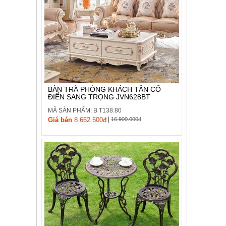
BÀN TRÀ PHÒNG KHÁCH TÂN CỔ
ĐIỂN SANG TRỌNG JVN628BT
MÃ SẢN PHẨM: B T138.80
|
Giá bán
8.662.500đ
16.900.000đ