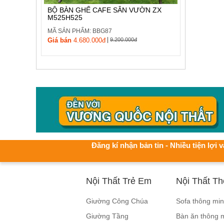
BỘ BÀN GHẾ CAFE SÂN VƯỜN ZX
M525H525
MÃ SẢN PHẨM: BBG87
|
Giá bán
4.680.000đ
9.200.000đ
Đăng kí nhận bản tin - Nhiều tiện lợi v
Nội Thất Trẻ Em
Nội Thất T
Giường Công Chúa
Sofa thông mi
Giường Tầng
Bàn ăn thông 