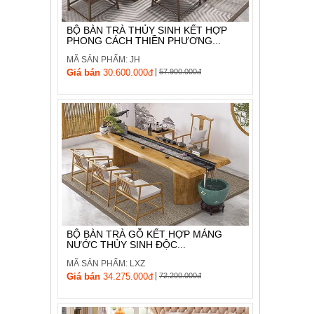
BỘ BÀN TRÀ THỦY SINH KẾT HỢP
PHONG CÁCH THIỀN PHƯƠNG...
MÃ SẢN PHẨM: JH
|
Giá bán
30.600.000đ
57.900.000đ
BỘ BÀN TRÀ GỖ KẾT HỢP MÁNG
NƯỚC THỦY SINH ĐỘC...
MÃ SẢN PHẨM: LXZ
|
Giá bán
34.275.000đ
72.200.000đ