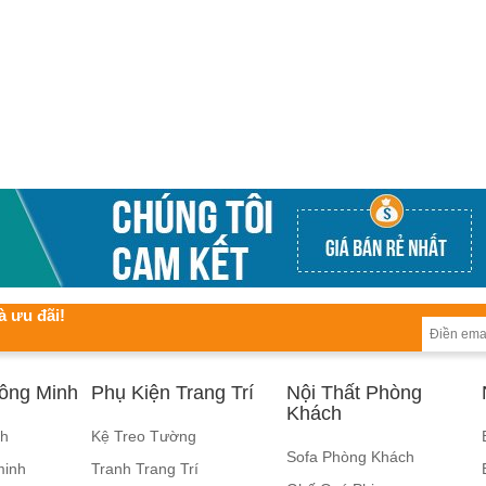
à ưu đãi!
hông Minh
Phụ Kiện Trang Trí
Nội Thất Phòng
Khách
nh
Kệ Treo Tường
Sofa Phòng Khách
minh
Tranh Trang Trí