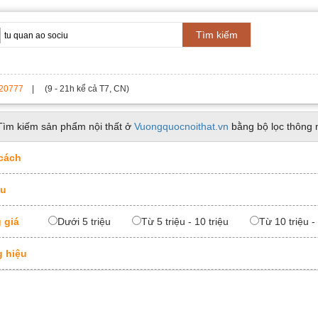
Tìm kiếm
20777
| (9 - 21h kể cả T7, CN)
Tìm kiếm sản phẩm nội thất ở
Vuongquocnoithat.vn
bằng bộ lọc thông 
cách
ệu
 giá
Dưới 5 triệu
Từ 5 triệu - 10 triệu
Từ 10 triệu -
 hiệu