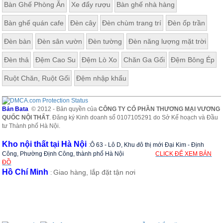
Bàn Ghế Phòng Ăn
Xe đẩy rượu
Bàn ghế nhà hàng
ăn,
ghế
ăn,
Bàn ghế quán cafe
Đèn cây
Đèn chùm trang trí
Đèn ốp trần
kệ
bếp
Đèn bàn
Đèn sân vườn
Đèn tường
Đèn năng lượng mặt trời
Nội
Đèn thả
Đệm Cao Su
Đệm Lò Xo
Chăn Ga Gối
Đệm Bông Ép
Thất
Ban
Ruột Chăn, Ruột Gối
Đệm nhập khẩu
Công,
Vườn
Bàn
Bản Bata
© 2012 - Bản quyền của
CÔNG TY CỔ PHẦN THƯƠNG MẠI VƯƠNG
ghế
QUỐC NỘI THẤT
. Đăng ký Kinh doanh số 0107105291 do Sở Kế hoạch và Đầu
ban
tư Thành phố Hà Nội.
công,
xích
Kho nội thất tại Hà Nội
:
Ô 63 - Lô D, Khu đô thị mới Đại Kim - Định
đu,
ghế...
Công, Phường Định Công, thành phố Hà Nội
CLICK ĐỂ XEM BẢN
ĐỒ
Hồ Chí Minh
Giao hàng, lắp đặt tận nơi
Phụ
:
Kiện
Trang
Trí
Cây
cảnh