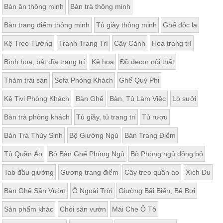
Bàn ăn thông minh
Bàn trà thông minh
Thất
Phòng
Bàn trang điểm thông minh
Tủ giày thông minh
Ghế độc lạ
Khách
Sofa,
Kệ Treo Tường
Tranh Trang Trí
Cây Cảnh
Hoa trang trí
tủ
rượu,
Bàn
Bình hoa, bát đĩa trang trí
Kệ hoa
Đồ decor nội thất
trà...
Thảm trải sàn
Sofa Phòng Khách
Ghế Quý Phi
Nội
Thất
Kệ Tivi Phòng Khách
Bàn Ghế
Bàn, Tủ Làm Việc
Lò sưởi
Phòng
Bàn trà phòng khách
Tủ giầy, tủ trang trí
Tủ rượu
Ngủ
Giường
Bàn Trà Thủy Sinh
Bộ Giường Ngủ
Bàn Trang Điểm
ngủ, tủ
áo, bàn
trang
Tủ Quần Áo
Bộ Bàn Ghế Phòng Ngủ
Bộ Phòng ngủ đồng bộ
điểm
Tab đầu giường
Gương trang điểm
Cây treo quần áo
Xích Đu
Nội
Thất
Bàn Ghế Sân Vườn
Ô Ngoài Trời
Giường Bãi Biển, Bể Bơi
Phòng
Sản phẩm khác
Chòi sân vườn
Mái Che Ô Tô
Ăn
Bàn