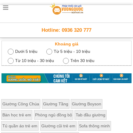
Trang
chủ
Nội
Hotline: 0936 320 777
Thất
Thông
Khoảng giá
Minh
Nội
Dưới 5 triệu
Từ 5 triệu - 10 triệu
thất
thông
Từ 10 triệu - 30 triệu
Trên 30 triệu
minh
Nội
Thất
Trẻ
Em
Giường
Giường Công Chúa
Giường Tầng
Giường Boyson
tầng,
bàn
Bàn học trẻ em
Phòng ngủ đồng bộ
Tab đầu giường
học, tủ
sách
Tủ quần áo trẻ em
Giường cũi trẻ em
Sofa thông minh
Nội