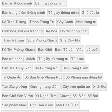
Bàn ăn thông minh
Bàn trà thông minh
Thất
Phòng
Bàn trang điểm thông minh
Tủ giày thông minh
Ghế độc lạ
Khách
Sofa,
Kệ Treo Tường
Tranh Trang Trí
Cây Cảnh
Hoa trang trí
tủ
rượu,
Bàn
Bình hoa, bát đĩa trang trí
Kệ hoa
Đồ decor nội thất
trà...
Thảm trải sàn
Sofa Phòng Khách
Ghế Quý Phi
Nội
Thất
Kệ Tivi Phòng Khách
Bàn Ghế
Bàn, Tủ Làm Việc
Lò sưởi
Phòng
Bàn trà phòng khách
Tủ giầy, tủ trang trí
Tủ rượu
Ngủ
Giường
Bàn Trà Thủy Sinh
Bộ Giường Ngủ
Bàn Trang Điểm
ngủ, tủ
áo, bàn
trang
Tủ Quần Áo
Bộ Bàn Ghế Phòng Ngủ
Bộ Phòng ngủ đồng bộ
điểm
Tab đầu giường
Gương trang điểm
Cây treo quần áo
Xích Đu
Nội
Thất
Bàn Ghế Sân Vườn
Ô Ngoài Trời
Giường Bãi Biển, Bể Bơi
Phòng
Sản phẩm khác
Chòi sân vườn
Mái Che Ô Tô
Ăn
Bàn