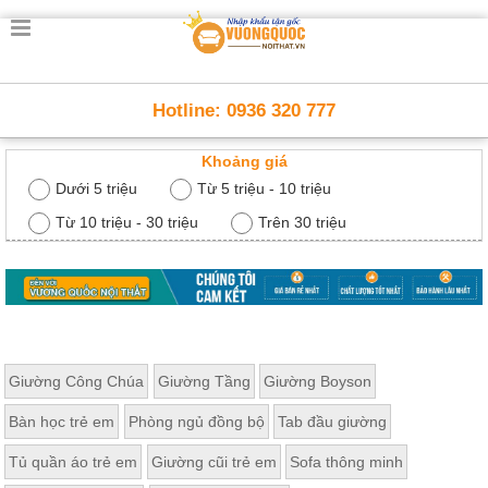
Trang
chủ
Nội
Hotline: 0936 320 777
Thất
Thông
Khoảng giá
Minh
Nội
Dưới 5 triệu
Từ 5 triệu - 10 triệu
thất
thông
Từ 10 triệu - 30 triệu
Trên 30 triệu
minh
Nội
Thất
Trẻ
Em
Giường
Giường Công Chúa
Giường Tầng
Giường Boyson
tầng,
bàn
Bàn học trẻ em
Phòng ngủ đồng bộ
Tab đầu giường
học, tủ
sách
Tủ quần áo trẻ em
Giường cũi trẻ em
Sofa thông minh
Nội