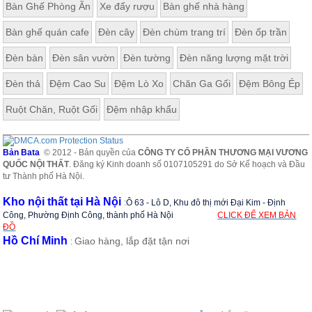
Bàn Ghế Phòng Ăn
Xe đẩy rượu
Bàn ghế nhà hàng
ăn,
ghế
ăn,
Bàn ghế quán cafe
Đèn cây
Đèn chùm trang trí
Đèn ốp trần
kệ
bếp
Đèn bàn
Đèn sân vườn
Đèn tường
Đèn năng lượng mặt trời
Nội
Đèn thả
Đệm Cao Su
Đệm Lò Xo
Chăn Ga Gối
Đệm Bông Ép
Thất
Ban
Ruột Chăn, Ruột Gối
Đệm nhập khẩu
Công,
Vườn
Bàn
Bản Bata
© 2012 - Bản quyền của
CÔNG TY CỔ PHẦN THƯƠNG MẠI VƯƠNG
ghế
QUỐC NỘI THẤT
. Đăng ký Kinh doanh số 0107105291 do Sở Kế hoạch và Đầu
ban
tư Thành phố Hà Nội.
công,
xích
Kho nội thất tại Hà Nội
:
Ô 63 - Lô D, Khu đô thị mới Đại Kim - Định
đu,
ghế...
Công, Phường Định Công, thành phố Hà Nội
CLICK ĐỂ XEM BẢN
ĐỒ
Hồ Chí Minh
Giao hàng, lắp đặt tận nơi
Phụ
:
Kiện
Trang
Trí
Cây
cảnh