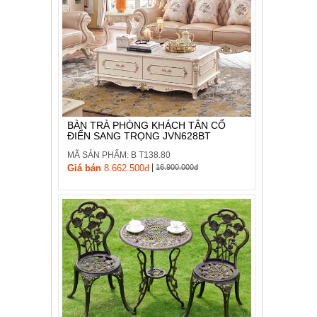
BÀN TRÀ PHÒNG KHÁCH TÂN CỔ
ĐIỂN SANG TRỌNG JVN628BT
MÃ SẢN PHẨM: B T138.80
|
Giá bán
8.662.500đ
16.900.000đ