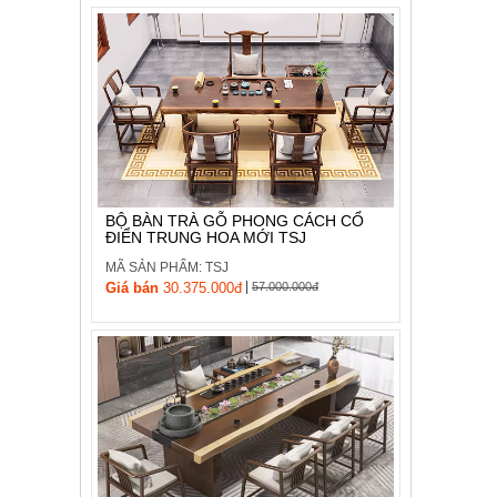
BỘ BÀN TRÀ GỖ PHONG CÁCH CỔ
ĐIỂN TRUNG HOA MỚI TSJ
MÃ SẢN PHẨM: TSJ
|
Giá bán
30.375.000đ
57.000.000đ