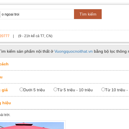
Tìm kiếm
20777
| (9 - 21h kể cả T7, CN)
Tìm kiếm sản phẩm nội thất ở
Vuongquocnoithat.vn
bằng bộ lọc thông 
cách
ệu
 giá
Dưới 5 triệu
Từ 5 triệu - 10 triệu
Từ 10 triệu -
 hiệu
i trời.