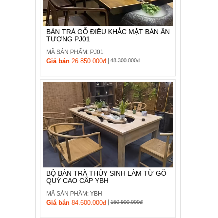
, đồ
trang
trí
BÀN TRÀ GỖ ĐIÊU KHẮC MẶT BÀN ẤN
TƯỢNG PJ01
Nội
Thất
MÃ SẢN PHẨM: PJ01
|
Nhà
Giá bán
26.850.000đ
48.300.000đ
Hàng
Nội
Thất
Nhà
Hàng
BỘ BÀN TRÀ THỦY SINH LÀM TỪ GỖ
QUÝ CAO CẤP YBH
MÃ SẢN PHẨM: YBH
|
Giá bán
84.600.000đ
150.900.000đ