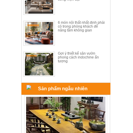
ăn,
ghế
ăn,
kệ
bếp
6 món nội thất nhất định phải
có trong phòng khách để
nâng tầm không gian
Nội
Thất
Ban
Công,
Gợi ý thiết kế sân vườn
phong cách indochine ấn
Vườn
tượng
Bàn
ghế
ban
công,
xích
đu,
Sản phẩm ngẫu nhiên
ghế...
Phụ
Kiện
Trang
Trí
Cây
cảnh