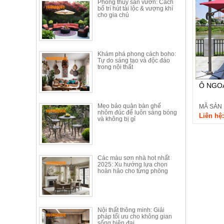
Phong thủy sân vườn: Cách
Thất
bố trí hút tài lộc & vượng khí
cho gia chủ
Phòng
Khách
Sofa,
tủ
rượu,
Khám phá phong cách boho:
Tự do sáng tạo và độc đáo
Bàn
trong nội thất
trà...
Ô NGOÀ
Nội
Thất
Mẹo bảo quản bàn ghế
MÃ SẢN 
Phòng
nhôm đúc để luôn sáng bóng
Liên hệ:
và không bị gỉ
Ngủ
Giường
ngủ, tủ
áo, bàn
trang
Các màu sơn nhà hot nhất
điểm
2025: Xu hướng lựa chọn
hoàn hảo cho từng phòng
Nội
Thất
Phòng
Nội thất thông minh: Giải
Ăn
pháp tối ưu cho không gian
Bàn
sống hiện đại