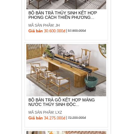
BỘ BÀN TRÀ THỦY SINH KẾT HỢP
PHONG CÁCH THIỀN PHƯƠNG...
MÃ SẢN PHẨM: JH
|
Giá bán
30.600.000đ
57.900.000đ
BỘ BÀN TRÀ GỖ KẾT HỢP MÁNG
NƯỚC THỦY SINH ĐỘC...
MÃ SẢN PHẨM: LXZ
|
Giá bán
34.275.000đ
72.200.000đ