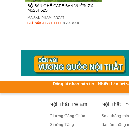
BỘ BÀN GHẾ CAFE SÂN VƯỜN ZX
M525H525
MÃ SẢN PHẨM: BBG87
|
Giá bán
4.680.000đ
9.200.000đ
Đăng kí nhận bản tin - Nhiều tiện lợi v
Nội Thất Trẻ Em
Nội Thất T
Giường Công Chúa
Sofa thông mi
Giường Tầng
Bàn ăn thông 