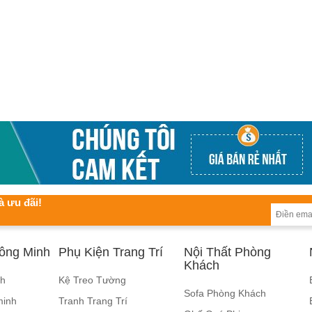
à ưu đãi!
hông Minh
Phụ Kiện Trang Trí
Nội Thất Phòng
Khách
nh
Kệ Treo Tường
Sofa Phòng Khách
minh
Tranh Trang Trí