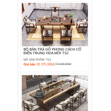
BỘ BÀN TRÀ GỖ PHONG CÁCH CỔ
ĐIỂN TRUNG HOA MỚI TSJ
MÃ SẢN PHẨM: TSJ
|
Giá bán
30.375.000đ
57.000.000đ