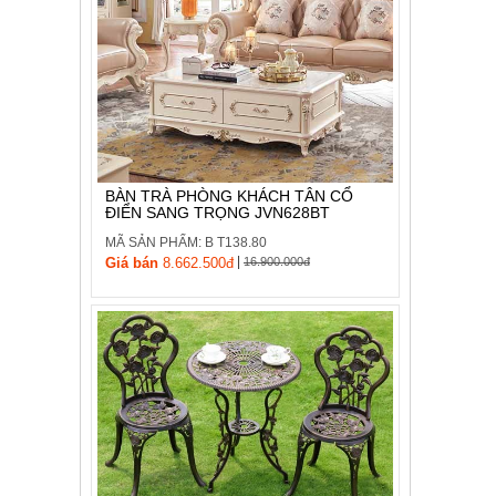
BÀN TRÀ PHÒNG KHÁCH TÂN CỔ
ĐIỂN SANG TRỌNG JVN628BT
MÃ SẢN PHẨM: B T138.80
|
Giá bán
8.662.500đ
16.900.000đ