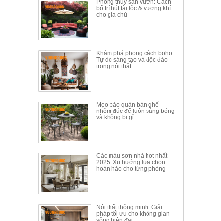
Phong thủy sân vườn: Cách
Thất
bố trí hút tài lộc & vượng khí
cho gia chủ
Phòng
Khách
Sofa,
tủ
rượu,
Khám phá phong cách boho:
Tự do sáng tạo và độc đáo
Bàn
trong nội thất
trà...
Nội
Thất
Mẹo bảo quản bàn ghế
Phòng
nhôm đúc để luôn sáng bóng
và không bị gỉ
Ngủ
Giường
ngủ, tủ
áo, bàn
trang
Các màu sơn nhà hot nhất
điểm
2025: Xu hướng lựa chọn
hoàn hảo cho từng phòng
Nội
Thất
Phòng
Nội thất thông minh: Giải
Ăn
pháp tối ưu cho không gian
Bàn
sống hiện đại