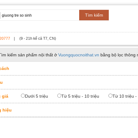
Tìm kiếm
20777
| (9 - 21h kể cả T7, CN)
Tìm kiếm sản phẩm nội thất ở
Vuongquocnoithat.vn
bằng bộ lọc thông 
cách
ệu
 giá
Dưới 5 triệu
Từ 5 triệu - 10 triệu
Từ 10 triệu -
 hiệu