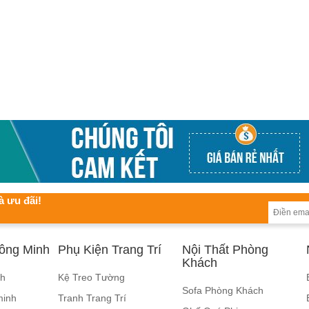
à ưu đãi!
hông Minh
Phụ Kiện Trang Trí
Nội Thất Phòng
Khách
nh
Kệ Treo Tường
Sofa Phòng Khách
minh
Tranh Trang Trí