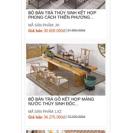
BỘ BÀN TRÀ THỦY SINH KẾT HỢP
PHONG CÁCH THIỀN PHƯƠNG...
MÃ SẢN PHẨM: JH
|
Giá bán
30.600.000đ
57.900.000đ
BỘ BÀN TRÀ GỖ KẾT HỢP MÁNG
NƯỚC THỦY SINH ĐỘC...
MÃ SẢN PHẨM: LXZ
|
Giá bán
34.275.000đ
72.200.000đ