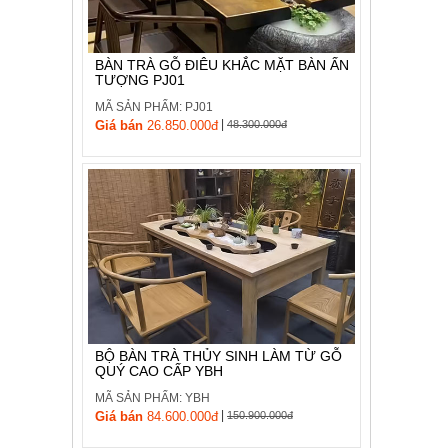
, đồ
trang
trí
BÀN TRÀ GỖ ĐIÊU KHẮC MẶT BÀN ẤN
TƯỢNG PJ01
Nội
Thất
MÃ SẢN PHẨM: PJ01
|
Nhà
Giá bán
26.850.000đ
48.300.000đ
Hàng
Nội
Thất
Nhà
Hàng
BỘ BÀN TRÀ THỦY SINH LÀM TỪ GỖ
QUÝ CAO CẤP YBH
MÃ SẢN PHẨM: YBH
|
Giá bán
84.600.000đ
150.900.000đ