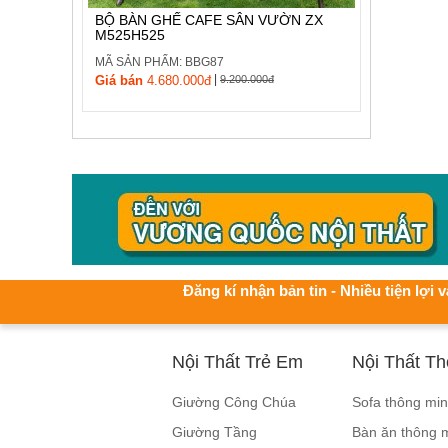
BỘ BÀN GHẾ CAFE SÂN VƯỜN ZX
M525H525
MÃ SẢN PHẨM: BBG87
|
Giá bán
4.680.000đ
9.200.000đ
Đăng kí nhận bản tin - Nhiều tiện lợi v
Nội Thất Trẻ Em
Nội Thất T
Giường Công Chúa
Sofa thông mi
Giường Tầng
Bàn ăn thông 