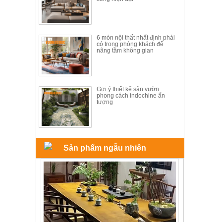
ăn,
ghế
ăn,
kệ
bếp
6 món nội thất nhất định phải
có trong phòng khách để
nâng tầm không gian
Nội
Thất
Ban
Công,
Gợi ý thiết kế sân vườn
phong cách indochine ấn
Vườn
tượng
Bàn
ghế
ban
công,
xích
đu,
Sản phẩm ngẫu nhiên
ghế...
Phụ
Kiện
Trang
Trí
Cây
cảnh