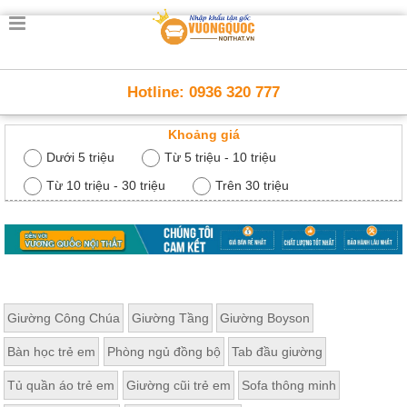
Trang
chủ
Nội
Hotline: 0936 320 777
Thất
Thông
Khoảng giá
Minh
Nội
Dưới 5 triệu
Từ 5 triệu - 10 triệu
thất
thông
Từ 10 triệu - 30 triệu
Trên 30 triệu
minh
Nội
Thất
Trẻ
Em
Giường
Giường Công Chúa
Giường Tầng
Giường Boyson
tầng,
bàn
Bàn học trẻ em
Phòng ngủ đồng bộ
Tab đầu giường
học, tủ
sách
Tủ quần áo trẻ em
Giường cũi trẻ em
Sofa thông minh
Nội