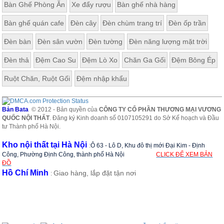
Bàn Ghế Phòng Ăn
Xe đẩy rượu
Bàn ghế nhà hàng
ăn,
ghế
ăn,
Bàn ghế quán cafe
Đèn cây
Đèn chùm trang trí
Đèn ốp trần
kệ
bếp
Đèn bàn
Đèn sân vườn
Đèn tường
Đèn năng lượng mặt trời
Nội
Đèn thả
Đệm Cao Su
Đệm Lò Xo
Chăn Ga Gối
Đệm Bông Ép
Thất
Ban
Ruột Chăn, Ruột Gối
Đệm nhập khẩu
Công,
Vườn
Bàn
Bản Bata
© 2012 - Bản quyền của
CÔNG TY CỔ PHẦN THƯƠNG MẠI VƯƠNG
ghế
QUỐC NỘI THẤT
. Đăng ký Kinh doanh số 0107105291 do Sở Kế hoạch và Đầu
ban
tư Thành phố Hà Nội.
công,
xích
Kho nội thất tại Hà Nội
:
Ô 63 - Lô D, Khu đô thị mới Đại Kim - Định
đu,
ghế...
Công, Phường Định Công, thành phố Hà Nội
CLICK ĐỂ XEM BẢN
ĐỒ
Hồ Chí Minh
Giao hàng, lắp đặt tận nơi
Phụ
:
Kiện
Trang
Trí
Cây
cảnh