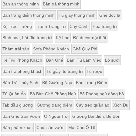
Bàn ăn thông minh
Bàn trà thông minh
Thất
Phòng
Bàn trang điểm thông minh
Tủ giày thông minh
Ghế độc lạ
Khách
Sofa,
Kệ Treo Tường
Tranh Trang Trí
Cây Cảnh
Hoa trang trí
tủ
rượu,
Bàn
Bình hoa, bát đĩa trang trí
Kệ hoa
Đồ decor nội thất
trà...
Thảm trải sàn
Sofa Phòng Khách
Ghế Quý Phi
Nội
Thất
Kệ Tivi Phòng Khách
Bàn Ghế
Bàn, Tủ Làm Việc
Lò sưởi
Phòng
Bàn trà phòng khách
Tủ giầy, tủ trang trí
Tủ rượu
Ngủ
Giường
Bàn Trà Thủy Sinh
Bộ Giường Ngủ
Bàn Trang Điểm
ngủ, tủ
áo, bàn
trang
Tủ Quần Áo
Bộ Bàn Ghế Phòng Ngủ
Bộ Phòng ngủ đồng bộ
điểm
Tab đầu giường
Gương trang điểm
Cây treo quần áo
Xích Đu
Nội
Thất
Bàn Ghế Sân Vườn
Ô Ngoài Trời
Giường Bãi Biển, Bể Bơi
Phòng
Sản phẩm khác
Chòi sân vườn
Mái Che Ô Tô
Ăn
Bàn