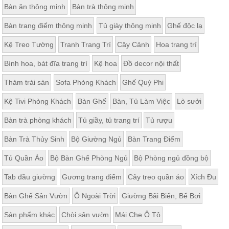
Bàn ăn thông minh
Bàn trà thông minh
Thất
Phòng
Bàn trang điểm thông minh
Tủ giày thông minh
Ghế độc lạ
Khách
Sofa,
Kệ Treo Tường
Tranh Trang Trí
Cây Cảnh
Hoa trang trí
tủ
rượu,
Bàn
Bình hoa, bát đĩa trang trí
Kệ hoa
Đồ decor nội thất
trà...
Thảm trải sàn
Sofa Phòng Khách
Ghế Quý Phi
Nội
Thất
Kệ Tivi Phòng Khách
Bàn Ghế
Bàn, Tủ Làm Việc
Lò sưởi
Phòng
Bàn trà phòng khách
Tủ giầy, tủ trang trí
Tủ rượu
Ngủ
Giường
Bàn Trà Thủy Sinh
Bộ Giường Ngủ
Bàn Trang Điểm
ngủ, tủ
áo, bàn
trang
Tủ Quần Áo
Bộ Bàn Ghế Phòng Ngủ
Bộ Phòng ngủ đồng bộ
điểm
Tab đầu giường
Gương trang điểm
Cây treo quần áo
Xích Đu
Nội
Thất
Bàn Ghế Sân Vườn
Ô Ngoài Trời
Giường Bãi Biển, Bể Bơi
Phòng
Sản phẩm khác
Chòi sân vườn
Mái Che Ô Tô
Ăn
Bàn