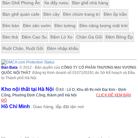
Bàn Ghế Phòng Ăn
Xe đẩy rượu
Bàn ghế nhà hàng
ăn,
ghế
ăn,
Bàn ghế quán cafe
Đèn cây
Đèn chùm trang trí
Đèn ốp trần
kệ
bếp
Đèn bàn
Đèn sân vườn
Đèn tường
Đèn năng lượng mặt trời
Nội
Đèn thả
Đệm Cao Su
Đệm Lò Xo
Chăn Ga Gối
Đệm Bông Ép
Thất
Ban
Ruột Chăn, Ruột Gối
Đệm nhập khẩu
Công,
Vườn
Bàn
Bản Bata
© 2012 - Bản quyền của
CÔNG TY CỔ PHẦN THƯƠNG MẠI VƯƠNG
ghế
QUỐC NỘI THẤT
. Đăng ký Kinh doanh số 0107105291 do Sở Kế hoạch và Đầu
ban
tư Thành phố Hà Nội.
công,
xích
Kho nội thất tại Hà Nội
:
Ô 63 - Lô D, Khu đô thị mới Đại Kim - Định
đu,
ghế...
Công, Phường Định Công, thành phố Hà Nội
CLICK ĐỂ XEM BẢN
ĐỒ
Hồ Chí Minh
Giao hàng, lắp đặt tận nơi
Phụ
:
Kiện
Trang
Trí
Cây
cảnh