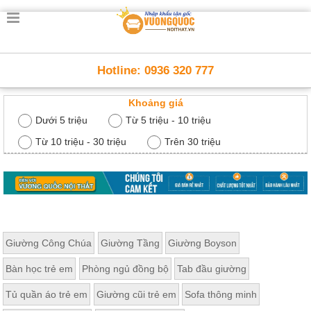
Trang
chủ
Nội
Hotline: 0936 320 777
Thất
Thông
Khoảng giá
Minh
Nội
Dưới 5 triệu
Từ 5 triệu - 10 triệu
thất
thông
Từ 10 triệu - 30 triệu
Trên 30 triệu
minh
Nội
Thất
Trẻ
Em
Giường
Giường Công Chúa
Giường Tầng
Giường Boyson
tầng,
bàn
Bàn học trẻ em
Phòng ngủ đồng bộ
Tab đầu giường
học, tủ
sách
Tủ quần áo trẻ em
Giường cũi trẻ em
Sofa thông minh
Nội