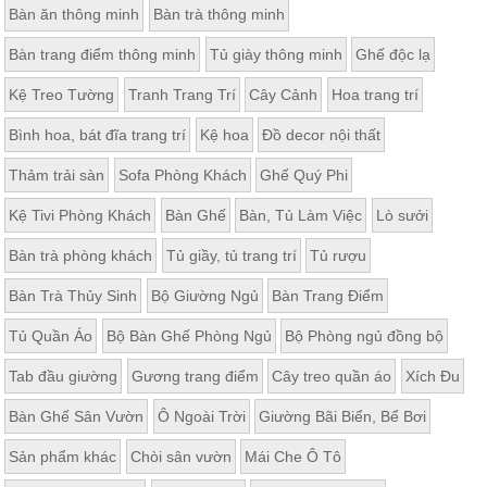
Bàn ăn thông minh
Bàn trà thông minh
Thất
Phòng
Bàn trang điểm thông minh
Tủ giày thông minh
Ghế độc lạ
Khách
Sofa,
Kệ Treo Tường
Tranh Trang Trí
Cây Cảnh
Hoa trang trí
tủ
rượu,
Bàn
Bình hoa, bát đĩa trang trí
Kệ hoa
Đồ decor nội thất
trà...
Thảm trải sàn
Sofa Phòng Khách
Ghế Quý Phi
Nội
Thất
Kệ Tivi Phòng Khách
Bàn Ghế
Bàn, Tủ Làm Việc
Lò sưởi
Phòng
Bàn trà phòng khách
Tủ giầy, tủ trang trí
Tủ rượu
Ngủ
Giường
Bàn Trà Thủy Sinh
Bộ Giường Ngủ
Bàn Trang Điểm
ngủ, tủ
áo, bàn
trang
Tủ Quần Áo
Bộ Bàn Ghế Phòng Ngủ
Bộ Phòng ngủ đồng bộ
điểm
Tab đầu giường
Gương trang điểm
Cây treo quần áo
Xích Đu
Nội
Thất
Bàn Ghế Sân Vườn
Ô Ngoài Trời
Giường Bãi Biển, Bể Bơi
Phòng
Sản phẩm khác
Chòi sân vườn
Mái Che Ô Tô
Ăn
Bàn