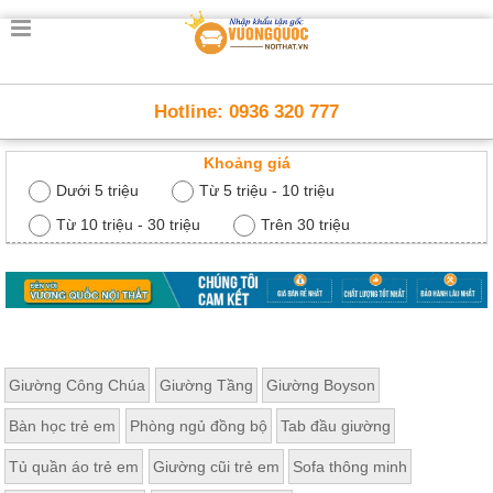
Trang
chủ
Nội
Hotline: 0936 320 777
Thất
Thông
Khoảng giá
Minh
Nội
Dưới 5 triệu
Từ 5 triệu - 10 triệu
thất
thông
Từ 10 triệu - 30 triệu
Trên 30 triệu
minh
Nội
Thất
Trẻ
Em
Giường
Giường Công Chúa
Giường Tầng
Giường Boyson
tầng,
bàn
Bàn học trẻ em
Phòng ngủ đồng bộ
Tab đầu giường
học, tủ
sách
Tủ quần áo trẻ em
Giường cũi trẻ em
Sofa thông minh
Nội