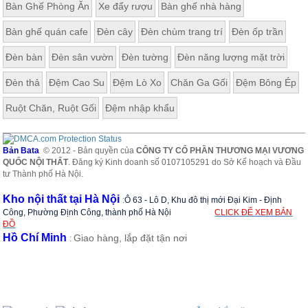
Bàn Ghế Phòng Ăn
Xe đẩy rượu
Bàn ghế nhà hàng
ăn,
ghế
ăn,
Bàn ghế quán cafe
Đèn cây
Đèn chùm trang trí
Đèn ốp trần
kệ
bếp
Đèn bàn
Đèn sân vườn
Đèn tường
Đèn năng lượng mặt trời
Nội
Đèn thả
Đệm Cao Su
Đệm Lò Xo
Chăn Ga Gối
Đệm Bông Ép
Thất
Ban
Ruột Chăn, Ruột Gối
Đệm nhập khẩu
Công,
Vườn
Bàn
Bản Bata
© 2012 - Bản quyền của
CÔNG TY CỔ PHẦN THƯƠNG MẠI VƯƠNG
ghế
QUỐC NỘI THẤT
. Đăng ký Kinh doanh số 0107105291 do Sở Kế hoạch và Đầu
ban
tư Thành phố Hà Nội.
công,
xích
Kho nội thất tại Hà Nội
:
Ô 63 - Lô D, Khu đô thị mới Đại Kim - Định
đu,
ghế...
Công, Phường Định Công, thành phố Hà Nội
CLICK ĐỂ XEM BẢN
ĐỒ
Hồ Chí Minh
Giao hàng, lắp đặt tận nơi
Phụ
:
Kiện
Trang
Trí
Cây
cảnh