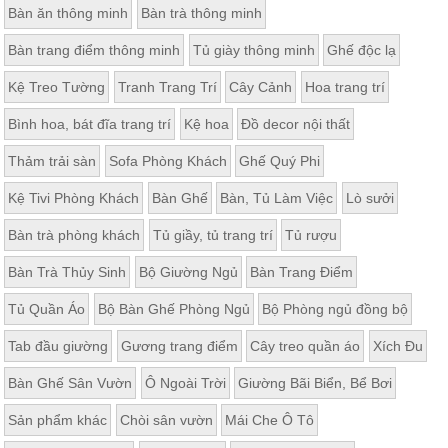
Bàn ăn thông minh
Bàn trà thông minh
Thất
Phòng
Bàn trang điểm thông minh
Tủ giày thông minh
Ghế độc lạ
Khách
Sofa,
Kệ Treo Tường
Tranh Trang Trí
Cây Cảnh
Hoa trang trí
tủ
rượu,
Bàn
Bình hoa, bát đĩa trang trí
Kệ hoa
Đồ decor nội thất
trà...
Thảm trải sàn
Sofa Phòng Khách
Ghế Quý Phi
Nội
Thất
Kệ Tivi Phòng Khách
Bàn Ghế
Bàn, Tủ Làm Việc
Lò sưởi
Phòng
Bàn trà phòng khách
Tủ giầy, tủ trang trí
Tủ rượu
Ngủ
Giường
Bàn Trà Thủy Sinh
Bộ Giường Ngủ
Bàn Trang Điểm
ngủ, tủ
áo, bàn
trang
Tủ Quần Áo
Bộ Bàn Ghế Phòng Ngủ
Bộ Phòng ngủ đồng bộ
điểm
Tab đầu giường
Gương trang điểm
Cây treo quần áo
Xích Đu
Nội
Thất
Bàn Ghế Sân Vườn
Ô Ngoài Trời
Giường Bãi Biển, Bể Bơi
Phòng
Sản phẩm khác
Chòi sân vườn
Mái Che Ô Tô
Ăn
Bàn