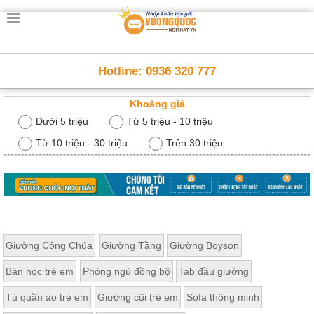
Trang
chủ
Nội
Hotline: 0936 320 777
Thất
Thông
Khoảng giá
Minh
Nội
Dưới 5 triệu
Từ 5 triệu - 10 triệu
thất
thông
Từ 10 triệu - 30 triệu
Trên 30 triệu
minh
Nội
Thất
Trẻ
Em
Giường
Giường Công Chúa
Giường Tầng
Giường Boyson
tầng,
bàn
Bàn học trẻ em
Phòng ngủ đồng bộ
Tab đầu giường
học, tủ
sách
Tủ quần áo trẻ em
Giường cũi trẻ em
Sofa thông minh
Nội