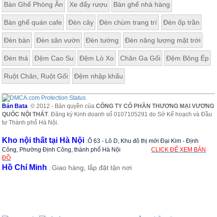
Bàn Ghế Phòng Ăn
Xe đẩy rượu
Bàn ghế nhà hàng
ăn,
ghế
ăn,
Bàn ghế quán cafe
Đèn cây
Đèn chùm trang trí
Đèn ốp trần
kệ
bếp
Đèn bàn
Đèn sân vườn
Đèn tường
Đèn năng lượng mặt trời
Nội
Đèn thả
Đệm Cao Su
Đệm Lò Xo
Chăn Ga Gối
Đệm Bông Ép
Thất
Ban
Ruột Chăn, Ruột Gối
Đệm nhập khẩu
Công,
Vườn
Bàn
Bản Bata
© 2012 - Bản quyền của
CÔNG TY CỔ PHẦN THƯƠNG MẠI VƯƠNG
ghế
QUỐC NỘI THẤT
. Đăng ký Kinh doanh số 0107105291 do Sở Kế hoạch và Đầu
ban
tư Thành phố Hà Nội.
công,
xích
Kho nội thất tại Hà Nội
:
Ô 63 - Lô D, Khu đô thị mới Đại Kim - Định
đu,
ghế...
Công, Phường Định Công, thành phố Hà Nội
CLICK ĐỂ XEM BẢN
ĐỒ
Hồ Chí Minh
Giao hàng, lắp đặt tận nơi
Phụ
:
Kiện
Trang
Trí
Cây
cảnh