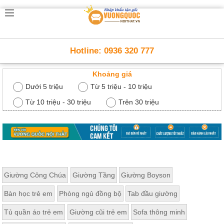
Trang
chủ
Nội
Hotline: 0936 320 777
Thất
Thông
Khoảng giá
Minh
Nội
Dưới 5 triệu
Từ 5 triệu - 10 triệu
thất
thông
Từ 10 triệu - 30 triệu
Trên 30 triệu
minh
Nội
Thất
Trẻ
Em
Giường
Giường Công Chúa
Giường Tầng
Giường Boyson
tầng,
bàn
Bàn học trẻ em
Phòng ngủ đồng bộ
Tab đầu giường
học, tủ
sách
Tủ quần áo trẻ em
Giường cũi trẻ em
Sofa thông minh
Nội