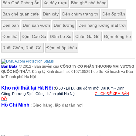
Bàn Ghế Phòng Ăn
Xe đẩy rượu
Bàn ghế nhà hàng
ăn,
ghế
ăn,
Bàn ghế quán cafe
Đèn cây
Đèn chùm trang trí
Đèn ốp trần
kệ
bếp
Đèn bàn
Đèn sân vườn
Đèn tường
Đèn năng lượng mặt trời
Nội
Đèn thả
Đệm Cao Su
Đệm Lò Xo
Chăn Ga Gối
Đệm Bông Ép
Thất
Ban
Ruột Chăn, Ruột Gối
Đệm nhập khẩu
Công,
Vườn
Bàn
Bản Bata
© 2012 - Bản quyền của
CÔNG TY CỔ PHẦN THƯƠNG MẠI VƯƠNG
ghế
QUỐC NỘI THẤT
. Đăng ký Kinh doanh số 0107105291 do Sở Kế hoạch và Đầu
ban
tư Thành phố Hà Nội.
công,
xích
Kho nội thất tại Hà Nội
:
Ô 63 - Lô D, Khu đô thị mới Đại Kim - Định
đu,
ghế...
Công, Phường Định Công, thành phố Hà Nội
CLICK ĐỂ XEM BẢN
ĐỒ
Hồ Chí Minh
Giao hàng, lắp đặt tận nơi
Phụ
:
Kiện
Trang
Trí
Cây
cảnh