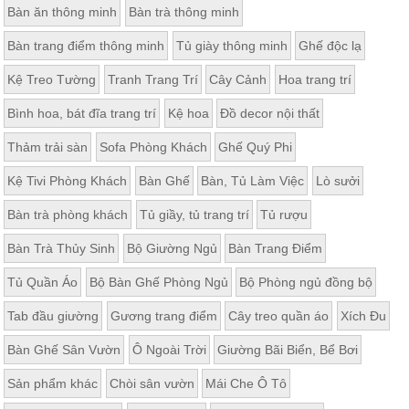
Bàn ăn thông minh
Bàn trà thông minh
Thất
Phòng
Bàn trang điểm thông minh
Tủ giày thông minh
Ghế độc lạ
Khách
Sofa,
Kệ Treo Tường
Tranh Trang Trí
Cây Cảnh
Hoa trang trí
tủ
rượu,
Bàn
Bình hoa, bát đĩa trang trí
Kệ hoa
Đồ decor nội thất
trà...
Thảm trải sàn
Sofa Phòng Khách
Ghế Quý Phi
Nội
Thất
Kệ Tivi Phòng Khách
Bàn Ghế
Bàn, Tủ Làm Việc
Lò sưởi
Phòng
Bàn trà phòng khách
Tủ giầy, tủ trang trí
Tủ rượu
Ngủ
Giường
Bàn Trà Thủy Sinh
Bộ Giường Ngủ
Bàn Trang Điểm
ngủ, tủ
áo, bàn
trang
Tủ Quần Áo
Bộ Bàn Ghế Phòng Ngủ
Bộ Phòng ngủ đồng bộ
điểm
Tab đầu giường
Gương trang điểm
Cây treo quần áo
Xích Đu
Nội
Thất
Bàn Ghế Sân Vườn
Ô Ngoài Trời
Giường Bãi Biển, Bể Bơi
Phòng
Sản phẩm khác
Chòi sân vườn
Mái Che Ô Tô
Ăn
Bàn