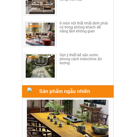
ăn,
ghế
ăn,
kệ
bếp
6 món nội thất nhất định phải
có trong phòng khách để
nâng tầm không gian
Nội
Thất
Ban
Công,
Gợi ý thiết kế sân vườn
phong cách indochine ấn
Vườn
tượng
Bàn
ghế
ban
công,
xích
đu,
Sản phẩm ngẫu nhiên
ghế...
Phụ
Kiện
Trang
Trí
Cây
cảnh