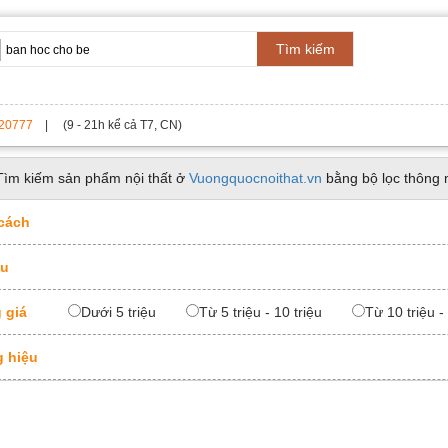
Tìm kiếm
20777
| (9 - 21h kể cả T7, CN)
Tìm kiếm sản phẩm nội thất ở
Vuongquocnoithat.vn
bằng bộ lọc thông 
cách
ệu
 giá
Dưới 5 triệu
Từ 5 triệu - 10 triệu
Từ 10 triệu -
 hiệu