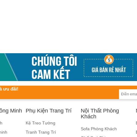
à ưu đãi!
hông Minh
Phụ Kiện Trang Trí
Nội Thất Phòng
Khách
nh
Kệ Treo Tường
Sofa Phòng Khách
minh
Tranh Trang Trí