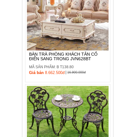
BÀN TRÀ PHÒNG KHÁCH TÂN CỔ
ĐIỂN SANG TRỌNG JVN628BT
MÃ SẢN PHẨM: B T138.80
|
Giá bán
8.662.500đ
16.900.000đ