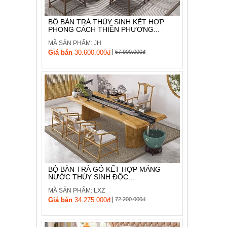
BỘ BÀN TRÀ THỦY SINH KẾT HỢP
PHONG CÁCH THIỀN PHƯƠNG...
MÃ SẢN PHẨM: JH
|
Giá bán
30.600.000đ
57.900.000đ
BỘ BÀN TRÀ GỖ KẾT HỢP MÁNG
NƯỚC THỦY SINH ĐỘC...
MÃ SẢN PHẨM: LXZ
|
Giá bán
34.275.000đ
72.200.000đ