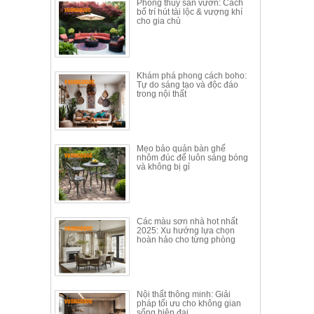
Phong thủy sân vườn: Cách
Thất
bố trí hút tài lộc & vượng khí
cho gia chủ
Phòng
Khách
Sofa,
tủ
rượu,
Khám phá phong cách boho:
Tự do sáng tạo và độc đáo
Bàn
trong nội thất
trà...
Nội
Thất
Mẹo bảo quản bàn ghế
Phòng
nhôm đúc để luôn sáng bóng
và không bị gỉ
Ngủ
Giường
ngủ, tủ
áo, bàn
trang
Các màu sơn nhà hot nhất
điểm
2025: Xu hướng lựa chọn
hoàn hảo cho từng phòng
Nội
Thất
Phòng
Nội thất thông minh: Giải
Ăn
pháp tối ưu cho không gian
Bàn
sống hiện đại