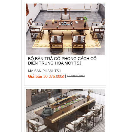
BỘ BÀN TRÀ GỖ PHONG CÁCH CỔ
ĐIỂN TRUNG HOA MỚI TSJ
MÃ SẢN PHẨM: TSJ
|
Giá bán
30.375.000đ
57.000.000đ