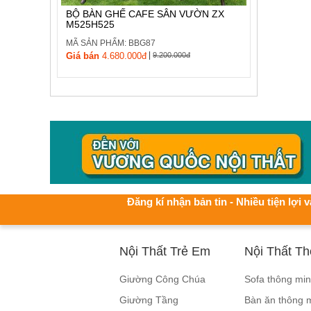
BỘ BÀN GHẾ CAFE SÂN VƯỜN ZX
M525H525
MÃ SẢN PHẨM: BBG87
|
Giá bán
4.680.000đ
9.200.000đ
Đăng kí nhận bản tin - Nhiều tiện lợi v
Nội Thất Trẻ Em
Nội Thất T
Giường Công Chúa
Sofa thông mi
Giường Tầng
Bàn ăn thông 