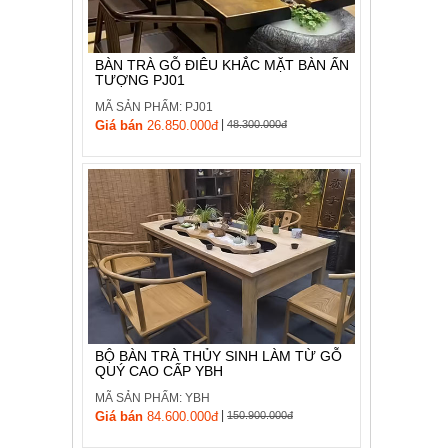
, đồ
trang
trí
BÀN TRÀ GỖ ĐIÊU KHẮC MẶT BÀN ẤN
TƯỢNG PJ01
Nội
Thất
MÃ SẢN PHẨM: PJ01
|
Nhà
Giá bán
26.850.000đ
48.300.000đ
Hàng
Nội
Thất
Nhà
Hàng
BỘ BÀN TRÀ THỦY SINH LÀM TỪ GỖ
QUÝ CAO CẤP YBH
MÃ SẢN PHẨM: YBH
|
Giá bán
84.600.000đ
150.900.000đ