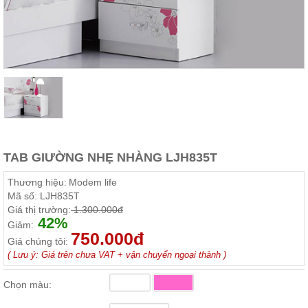
Thất
Phòng
Khách
Sofa,
tủ
rượu,
Bàn
trà...
Nội
Thất
Phòng
TAB GIƯỜNG NHẸ NHÀNG LJH835T
Ngủ
Giường
Thương hiệu:
Modem life
ngủ, tủ
Mã số:
LJH835T
áo, bàn
Giá thị trường:
1.300.000đ
trang
42%
điểm
Giảm:
750.000đ
Giá chúng tôi:
Nội
( Lưu ý: Giá trên chưa VAT + vận chuyển ngoại thành )
Thất
Phòng
Chọn màu:
Ăn
Bàn