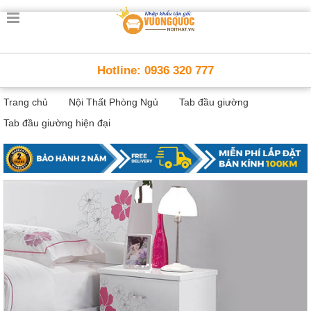
Trang
chủ
Nội
Hotline: 0936 320 777
Thất
Thông
Trang chủ
Nội Thất Phòng Ngủ
Tab đầu giường
Minh
Nội
Tab đầu giường hiện đại
thất
thông
minh
Nội
Thất
Trẻ
Em
Giường
tầng,
bàn
học, tủ
sách
Nội