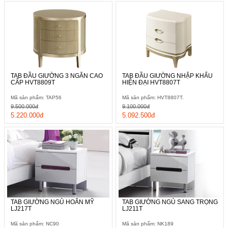
TAB ĐẦU GIƯỜNG 3 NGĂN CAO
TAB ĐẦU GIƯỜNG NHẬP KHẨU
CẤP HVT8809T
HIỆN ĐẠI HVT8807T
Mã sản phẩm: TAP56
Mã sản phẩm: HVT8807T.
9.500.000đ
9.100.000đ
5.220.000đ
5.092.500đ
TAB GIƯỜNG NGỦ HOÃN MỸ
TAB GIƯỜNG NGỦ SANG TRỌNG
LJ217T
LJ211T
Mã sản phẩm: NC90
Mã sản phẩm: NK189