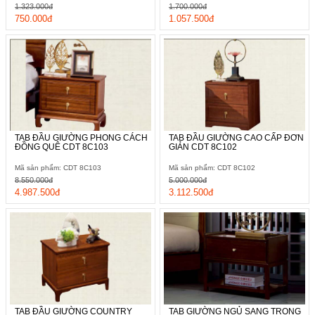
1.323.000đ
1.700.000đ
750.000đ
1.057.500đ
TAB ĐẦU GIƯỜNG PHONG CÁCH
TAB ĐẦU GIƯỜNG CAO CẤP ĐƠN
ĐỒNG QUÊ CDT 8C103
GIẢN CDT 8C102
Mã sản phẩm: CDT 8C103
Mã sản phẩm: CDT 8C102
8.550.000đ
5.000.000đ
4.987.500đ
3.112.500đ
TAB ĐẦU GIƯỜNG COUNTRY
TAB GIƯỜNG NGỦ SANG TRỌNG