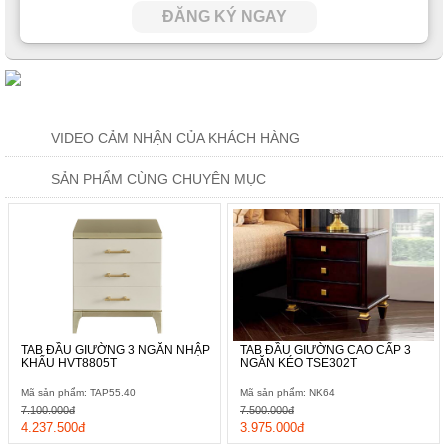
ĐĂNG KÝ NGAY
VIDEO CẢM NHẬN CỦA KHÁCH HÀNG
SẢN PHẨM CÙNG CHUYÊN MỤC
TAB ĐẦU GIƯỜNG 3 NGĂN NHẬP
TAB ĐẦU GIƯỜNG CAO CẤP 3
KHẨU HVT8805T
NGĂN KÉO TSE302T
Mã sản phẩm: TAP55.40
Mã sản phẩm: NK64
7.100.000đ
7.500.000đ
4.237.500đ
3.975.000đ