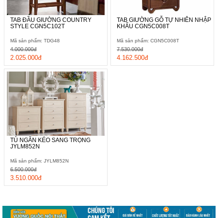
TAB ĐẦU GIƯỜNG COUNTRY
TAB GIƯỜNG GỖ TỰ NHIÊN NHẬP
STYLE CGN5C102T
KHẨU CGN5C008T
Mã sản phẩm: TDG48
Mã sản phẩm: CGN5C008T
4.000.000đ
7.530.000đ
2.025.000đ
4.162.500đ
TỦ NGĂN KÉO SANG TRỌNG
JYLM852N
Mã sản phẩm: JYLM852N
6.500.000đ
3.510.000đ