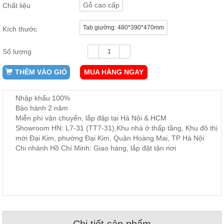
Gỗ cao cấp
Chất liệu
ăn,
ghế
ăn,
Tab giường: 480*390*470mm
kệ
Kích thước
bếp
Số lượng
Nội
Thất
THÊM VÀO GIỎ
MUA HÀNG NGAY
Ban
Công,
Nhập khẩu 100%
Vườn
Bảo hành 2 năm
Bàn
ghế
Miễn phí vận chuyển, lắp đặp tại Hà Nội & HCM
ban
Showroom HN: L7-31 (TT7-31),Khu nhà ở thấp tầng, Khu đô thị
công,
mới Đại Kim, phường Đại Kim, Quận Hoàng Mai, TP Hà Nội
xích
đu,
Chi nhánh Hồ Chí Minh: Giao hàng, lắp đặt tận nơi
ghế...
Phụ
Kiện
Trang
Trí
Cây
cảnh