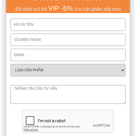
VIP -5%
Để nhận mã thẻ
cho sản phẩm tiếp theo