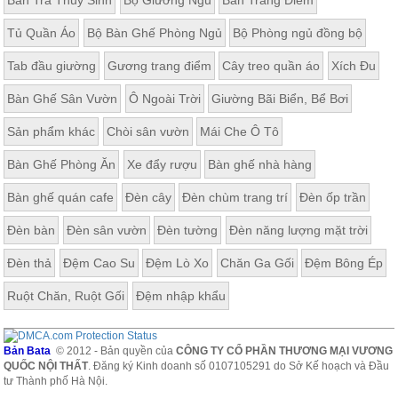
Bàn Trà Thủy Sinh
Bộ Giường Ngủ
Bàn Trang Điểm
Tủ Quần Áo
Bộ Bàn Ghế Phòng Ngủ
Bộ Phòng ngủ đồng bộ
Tab đầu giường
Gương trang điểm
Cây treo quần áo
Xích Đu
Bàn Ghế Sân Vườn
Ô Ngoài Trời
Giường Bãi Biển, Bể Bơi
Sản phẩm khác
Chòi sân vườn
Mái Che Ô Tô
Bàn Ghế Phòng Ăn
Xe đẩy rượu
Bàn ghế nhà hàng
Bàn ghế quán cafe
Đèn cây
Đèn chùm trang trí
Đèn ốp trần
Đèn bàn
Đèn sân vườn
Đèn tường
Đèn năng lượng mặt trời
Đèn thả
Đệm Cao Su
Đệm Lò Xo
Chăn Ga Gối
Đệm Bông Ép
Ruột Chăn, Ruột Gối
Đệm nhập khẩu
Bản Bata
© 2012 - Bản quyền của
CÔNG TY CỔ PHẦN THƯƠNG MẠI VƯƠNG
QUỐC NỘI THẤT
. Đăng ký Kinh doanh số 0107105291 do Sở Kế hoạch và Đầu
tư Thành phố Hà Nội.