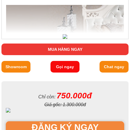
MUA HÀNG NGAY
Showroom
Gọi ngay
Chat ngay
750.000đ
Chỉ còn:
Giá gốc:
1.300.000đ
ĐĂNG KÝ NGAY