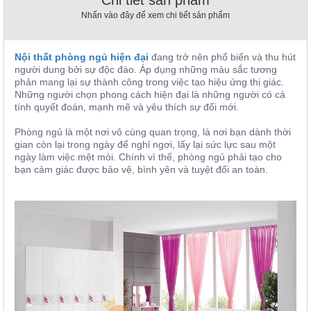
Chi tiết sản phẩm
, đồ
Nhấn vào đây để xem chi tiết sản phẩm
trang
trí
Nội
Nội thất phòng ngủ hiện đại
đang trở nên phổ biến và thu hút
người dung bởi sự độc đáo. Áp dụng những màu sắc tương
Thất
phản mang lại sự thành công trong việc tạo hiệu ứng thị giác.
Nhà
Những người chọn phong cách hiện đại là những người có cá
Hàng
tính quyết đoán, mạnh mẽ và yêu thích sự đổi mới.
Nội
Thất
Phòng ngủ là một nơi vô cùng quan trọng, là nơi bạn dành thời
Nhà
gian còn lại trong ngày để nghỉ ngơi, lấy lại sức lực sau một
Hàng
ngày làm việc mệt mỏi. Chính vì thế, phòng ngủ phải tạo cho
bạn cảm giác được bảo vệ, bình yên và tuyệt đối an toàn.