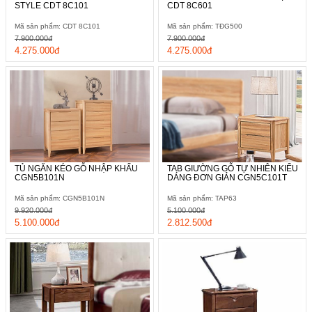
STYLE CDT 8C101
CDT 8C601
Mã sản phẩm: CDT 8C101
Mã sản phẩm: TĐG500
7.900.000đ
7.900.000đ
4.275.000đ
4.275.000đ
TỦ NGĂN KÉO GỖ NHẬP KHẨU
TAB GIƯỜNG GỖ TỰ NHIÊN KIỂU
CGN5B101N
DÁNG ĐƠN GIẢN CGN5C101T
Mã sản phẩm: CGN5B101N
Mã sản phẩm: TAP63
9.920.000đ
5.100.000đ
5.100.000đ
2.812.500đ