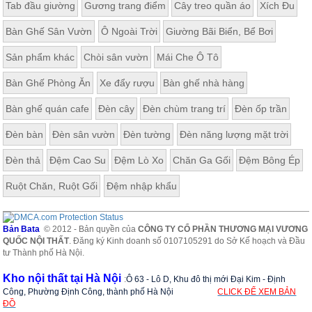
Tab đầu giường
Gương trang điểm
Cây treo quần áo
Xích Đu
Bàn Ghế Sân Vườn
Ô Ngoài Trời
Giường Bãi Biển, Bể Bơi
Sản phẩm khác
Chòi sân vườn
Mái Che Ô Tô
Bàn Ghế Phòng Ăn
Xe đẩy rượu
Bàn ghế nhà hàng
Bàn ghế quán cafe
Đèn cây
Đèn chùm trang trí
Đèn ốp trần
Đèn bàn
Đèn sân vườn
Đèn tường
Đèn năng lượng mặt trời
Đèn thả
Đệm Cao Su
Đệm Lò Xo
Chăn Ga Gối
Đệm Bông Ép
Ruột Chăn, Ruột Gối
Đệm nhập khẩu
Bản Bata
© 2012 - Bản quyền của
CÔNG TY CỔ PHẦN THƯƠNG MẠI VƯƠNG
QUỐC NỘI THẤT
. Đăng ký Kinh doanh số 0107105291 do Sở Kế hoạch và Đầu
tư Thành phố Hà Nội.
Kho nội thất tại Hà Nội
:
Ô 63 - Lô D, Khu đô thị mới Đại Kim - Định
Công, Phường Định Công, thành phố Hà Nội
CLICK ĐỂ XEM BẢN
ĐỒ