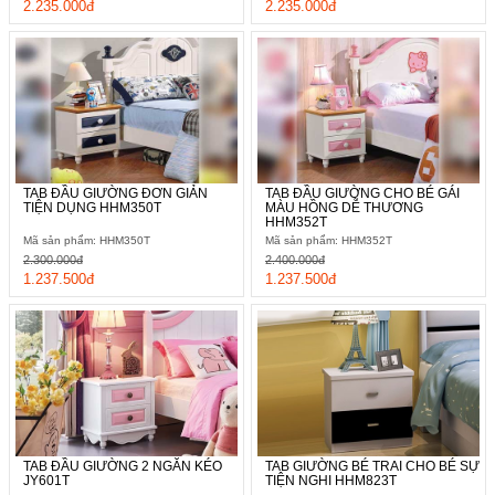
2.235.000đ
2.235.000đ
TAB ĐẦU GIƯỜNG ĐƠN GIẢN
TAB ĐẦU GIƯỜNG CHO BÉ GÁI
TIỆN DỤNG HHM350T
MÀU HỒNG DỄ THƯƠNG
HHM352T
Mã sản phẩm: HHM350T
Mã sản phẩm: HHM352T
2.300.000đ
2.400.000đ
1.237.500đ
1.237.500đ
TAB ĐẦU GIƯỜNG 2 NGĂN KÉO
TAB GIƯỜNG BÉ TRAI CHO BÉ SỰ
JY601T
TIỆN NGHI HHM823T