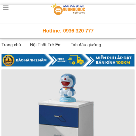
Trang
chủ
Nội
Hotline: 0936 320 777
Thất
Thông
Trang chủ
Nội Thất Trẻ Em
Tab đầu giường
Minh
Nội
thất
thông
minh
Nội
Thất
Trẻ
Em
Giường
tầng,
bàn
học, tủ
sách
Nội