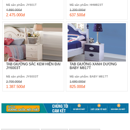
Mã sản phẩm: JY601T
Mã sản phẩm: HHM823T
4.890.000đ
1.200.000đ
2.475.000đ
637.500đ
TAB GIƯỜNG SẮC KEM HIỆN ĐẠI
TAB GIƯỜNG XANH DƯƠNG
JY6003T
BABY M817T
Mã sản phẩm: JY6003T
Mã sản phẩm: BABY M817T
2.700.000đ
1.680.000đ
1.387.500đ
825.000đ