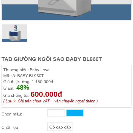
Thất
Phòng
Khách
Sofa,
tủ
rượu,
Bàn
trà...
Nội
TAB GIƯỜNG NGÔI SAO BABY BL960T
Thất
Phòng
Thương hiệu:
Baby Love
Ngủ
Mã số:
BABY BL960T
Giường
Giá thị trường:
1.150.000đ
ngủ, tủ
48%
áo, bàn
Giảm:
trang
600.000đ
Giá chúng tôi:
điểm
( Lưu ý: Giá trên chưa VAT + vận chuyển ngoại thành )
Nội
Thất
Chọn màu:
Phòng
Ăn
Gỗ cao cấp
Chất liệu
Bàn