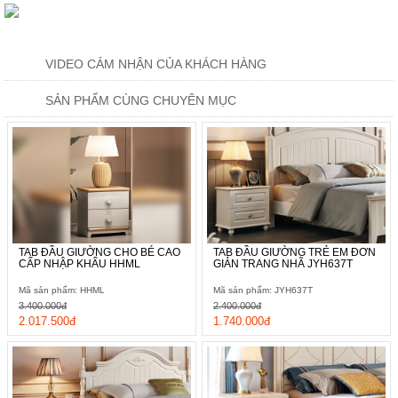
VIDEO CẢM NHẬN CỦA KHÁCH HÀNG
SẢN PHẨM CÙNG CHUYÊN MỤC
TAB ĐẦU GIƯỜNG CHO BÉ CAO
TAB ĐẦU GIƯỜNG TRẺ EM ĐƠN
CẤP NHẬP KHẨU HHML
GIẢN TRANG NHÃ JYH637T
Mã sản phẩm: HHML
Mã sản phẩm: JYH637T
3.400.000đ
2.400.000đ
2.017.500đ
1.740.000đ