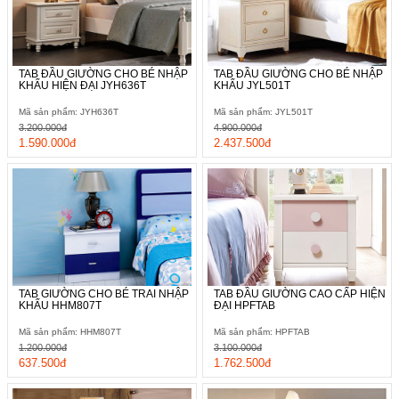
TAB ĐẦU GIƯỜNG CHO BÉ NHẬP
TAB ĐẦU GIƯỜNG CHO BÉ NHẬP
KHẨU HIỆN ĐẠI JYH636T
KHẨU JYL501T
Mã sản phẩm: JYH636T
Mã sản phẩm: JYL501T
3.200.000đ
4.900.000đ
1.590.000đ
2.437.500đ
TAB GIƯỜNG CHO BÉ TRAI NHẬP
TAB ĐẦU GIƯỜNG CAO CẤP HIỆN
KHẨU HHM807T
ĐẠI HPFTAB
Mã sản phẩm: HHM807T
Mã sản phẩm: HPFTAB
1.200.000đ
3.100.000đ
637.500đ
1.762.500đ