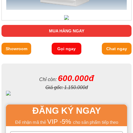
MUA HÀNG NGAY
Showroom
Gọi ngay
Chat ngay
600.000đ
Chỉ còn:
Giá gốc:
1.150.000đ
ĐĂNG KÝ NGAY
VIP -5%
Để nhận mã thẻ
cho sản phẩm tiếp theo