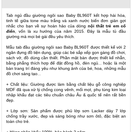
, đồ
trang
trí
Tab ngủ đầu giường ngôi sao Baby
BL960T kết hợp hài hòa,
tinh tế giữa tone
màu trắng và xanh nước biển đơn giản gợi
Nội
nhắc cho bạn về sự hoàn hảo của dòng
nội thất trẻ em cổ
Thất
điển
, vốn là xu hướng của năm 2015. Đây là mẫu tủ đầu
giường mà mọi bé gái đều yêu thích.
Nhà
Hàng
Mẫu tab đầu giường
ngôi sao Baby
BL960T
được thiết kế với 2
Nội
ngăn đựng đồ tiện dụng, giúp các bé sắp xếp gọn gàng đồ chơi,
Thất
sách vở, đồ dùng cần thiết. Phần mặt bàn được thiết kế nhẵn,
Nhà
bằng phẳng thích hợp để đặt đồng hồ, đèn ngủ... hoặc là một
Hàng
bàn trang trí đáng yêu như khung ảnh của bé, hoa, những mẫu
đồ chơi sáng tạo...
+ Chất liệu: Giường được làm bằng chất liệu gỗ công nghiệp
MDF đã qua xử lý chống cong vênh, mối mọt, phụ tùng kim loại
nhập khẩu đạt các tiêu chuẩn châu Âu & quốc tế nên rất bền
đẹp.
+ Lớp sơn: Sản phẩm được phủ lớp sơn Lacker dày 7 lớp
chống trầy xước, đẹp và sáng bóng như sơn ôtô, đặc biệt an
toàn cho trẻ.
+ Hàng nhập khẩu 100%, bảo hành 2 năm.