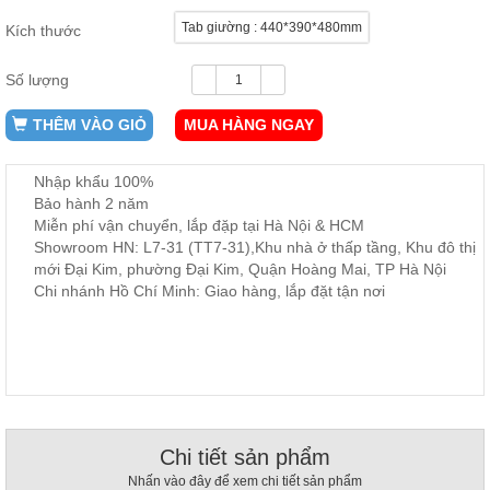
ăn,
Tab giường : 440*390*480mm
Kích thước
ghế
ăn,
kệ
Số lượng
bếp
Nội
THÊM VÀO GIỎ
MUA HÀNG NGAY
Thất
Ban
Nhập khẩu 100%
Công,
Bảo hành 2 năm
Vườn
Miễn phí vận chuyển, lắp đặp tại Hà Nội & HCM
Bàn
Showroom HN: L7-31 (TT7-31),Khu nhà ở thấp tầng, Khu đô thị
ghế
mới Đại Kim, phường Đại Kim, Quận Hoàng Mai, TP Hà Nội
ban
công,
Chi nhánh Hồ Chí Minh: Giao hàng, lắp đặt tận nơi
xích
đu,
ghế...
Phụ
Kiện
Trang
Trí
Chi tiết sản phẩm
Cây
Nhấn vào đây để xem chi tiết sản phẩm
cảnh