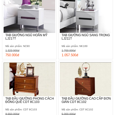
TAB GIƯỜNG NGỦ HOÃN MỸ
TAB GIƯỜNG NGỦ SANG TRỌNG
LJ217T
LJ211T
Mã sản phẩm: NC90
Mã sản phẩm: NK189
1.323.000đ
1.700.000đ
750.000đ
1.057.500đ
TAB ĐẦU GIƯỜNG PHONG CÁCH
TAB ĐẦU GIƯỜNG CAO CẤP ĐƠN
ĐỒNG QUÊ CDT 8C103
GIẢN CDT 8C102
Mã sản phẩm: CDT 8C103
Mã sản phẩm: CDT 8C102
8.550.000đ
5.000.000đ