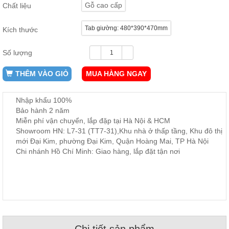
Gỗ cao cấp
Chất liệu
ăn,
ghế
ăn,
Tab giường: 480*390*470mm
kệ
Kích thước
bếp
Số lượng
Nội
Thất
THÊM VÀO GIỎ
MUA HÀNG NGAY
Ban
Công,
Nhập khẩu 100%
Vườn
Bảo hành 2 năm
Bàn
ghế
Miễn phí vận chuyển, lắp đặp tại Hà Nội & HCM
ban
Showroom HN: L7-31 (TT7-31),Khu nhà ở thấp tầng, Khu đô thị
công,
mới Đại Kim, phường Đại Kim, Quận Hoàng Mai, TP Hà Nội
xích
đu,
Chi nhánh Hồ Chí Minh: Giao hàng, lắp đặt tận nơi
ghế...
Phụ
Kiện
Trang
Trí
Cây
cảnh