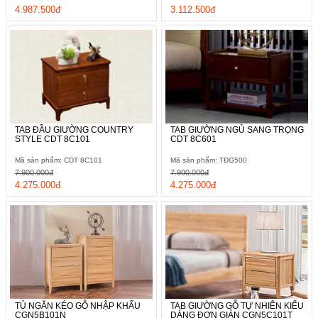
4.987.500đ
3.112.500đ
TAB ĐẦU GIƯỜNG COUNTRY
TAB GIƯỜNG NGỦ SANG TRỌNG
STYLE CDT 8C101
CDT 8C601
Mã sản phẩm: CDT 8C101
Mã sản phẩm: TĐG500
7.900.000đ
7.900.000đ
4.275.000đ
4.275.000đ
TỦ NGĂN KÉO GỖ NHẬP KHẨU
TAB GIƯỜNG GỖ TỰ NHIÊN KIỂU
CGN5B101N
DÁNG ĐƠN GIẢN CGN5C101T