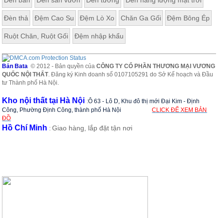
Đèn bàn
Đèn sân vườn
Đèn tường
Đèn năng lượng mặt trời
Đèn thả
Đệm Cao Su
Đệm Lò Xo
Chăn Ga Gối
Đệm Bông Ép
Ruột Chăn, Ruột Gối
Đệm nhập khẩu
Bản Bata
© 2012 - Bản quyền của
CÔNG TY CỔ PHẦN THƯƠNG MẠI VƯƠNG
QUỐC NỘI THẤT
. Đăng ký Kinh doanh số 0107105291 do Sở Kế hoạch và Đầu
tư Thành phố Hà Nội.
Kho nội thất tại Hà Nội
:
Ô 63 - Lô D, Khu đô thị mới Đại Kim - Định
Công, Phường Định Công, thành phố Hà Nội
CLICK ĐỂ XEM BẢN
ĐỒ
Hồ Chí Minh
Giao hàng, lắp đặt tận nơi
: