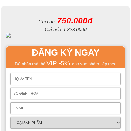
750.000đ
Chỉ còn:
Giá gốc:
1.323.000đ
ĐĂNG KÝ NGAY
VIP -5%
Để nhận mã thẻ
cho sản phẩm tiếp theo