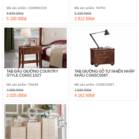
Mã sản phẩm: CGN5B101N
Mã sản phẩm: TAP63
9.920.000đ
5.100.000đ
5.100.000đ
2.812.500đ
TAB ĐẦU GIƯỜNG COUNTRY
TAB GIƯỜNG GỖ TỰ NHIÊN NHẬP
STYLE CGN5C102T
KHẨU CGN5C008T
Mã sản phẩm: TDG48
Mã sản phẩm: CGN5C008T
4.000.000đ
7.530.000đ
2.025.000đ
4.162.500đ