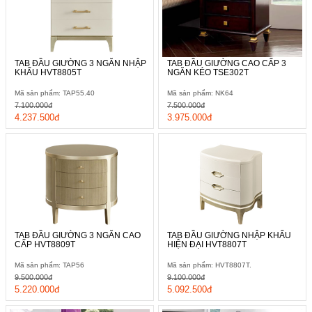
TAB ĐẦU GIƯỜNG 3 NGĂN NHẬP
TAB ĐẦU GIƯỜNG CAO CẤP 3
KHẨU HVT8805T
NGĂN KÉO TSE302T
Mã sản phẩm: TAP55.40
Mã sản phẩm: NK64
7.100.000đ
7.500.000đ
4.237.500đ
3.975.000đ
TAB ĐẦU GIƯỜNG 3 NGĂN CAO
TAB ĐẦU GIƯỜNG NHẬP KHẨU
CẤP HVT8809T
HIỆN ĐẠI HVT8807T
Mã sản phẩm: TAP56
Mã sản phẩm: HVT8807T.
9.500.000đ
9.100.000đ
5.220.000đ
5.092.500đ