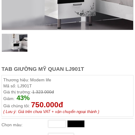
Thất
Phòng
Khách
Sofa,
tủ
rượu,
Bàn
trà...
Nội
Thất
Phòng
TAB GIƯỜNG MỸ QUAN LJ901T
Ngủ
Giường
Thương hiệu:
Modem life
ngủ, tủ
Mã số:
LJ901T
áo, bàn
Giá thị trường:
1.323.000đ
trang
43%
điểm
Giảm:
750.000đ
Giá chúng tôi:
Nội
( Lưu ý: Giá trên chưa VAT + vận chuyển ngoại thành )
Thất
Phòng
Chọn màu:
Ăn
Bàn