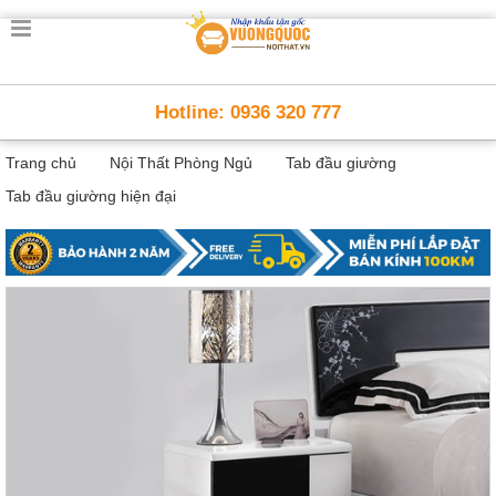
Trang
chủ
Nội
Hotline: 0936 320 777
Thất
Thông
Trang chủ
Nội Thất Phòng Ngủ
Tab đầu giường
Minh
Nội
Tab đầu giường hiện đại
thất
thông
minh
Nội
Thất
Trẻ
Em
Giường
tầng,
bàn
học, tủ
sách
Nội