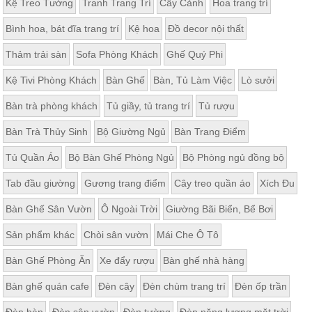
Kệ Treo Tường
Tranh Trang Trí
Cây Cảnh
Hoa trang trí
Bình hoa, bát đĩa trang trí
Kệ hoa
Đồ decor nội thất
Thảm trải sàn
Sofa Phòng Khách
Ghế Quý Phi
Kệ Tivi Phòng Khách
Bàn Ghế
Bàn, Tủ Làm Việc
Lò sưởi
Bàn trà phòng khách
Tủ giầy, tủ trang trí
Tủ rượu
Bàn Trà Thủy Sinh
Bộ Giường Ngủ
Bàn Trang Điểm
Tủ Quần Áo
Bộ Bàn Ghế Phòng Ngủ
Bộ Phòng ngủ đồng bộ
Tab đầu giường
Gương trang điểm
Cây treo quần áo
Xích Đu
Bàn Ghế Sân Vườn
Ô Ngoài Trời
Giường Bãi Biển, Bể Bơi
Sản phẩm khác
Chòi sân vườn
Mái Che Ô Tô
Bàn Ghế Phòng Ăn
Xe đẩy rượu
Bàn ghế nhà hàng
Bàn ghế quán cafe
Đèn cây
Đèn chùm trang trí
Đèn ốp trần