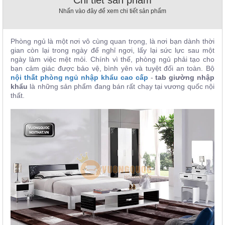
Chi tiết sản phẩm
, đồ
Nhấn vào đây để xem chi tiết sản phẩm
trang
trí
Nội
Phòng ngủ là một nơi vô cùng quan trọng, là nơi bạn dành thời
gian còn lại trong ngày để nghỉ ngơi, lấy lại sức lực sau một
Thất
ngày làm việc mệt mỏi. Chính vì thế, phòng ngủ phải tạo cho
Nhà
bạn cảm giác được bảo vệ, bình yên và tuyệt đối an toàn. Bộ
Hàng
nội thất phòng ngủ nhập khẩu cao cấp
-
tab giường nhập
Nội
khẩu
là những sản phẩm đang bán rất chạy tại vương quốc nội
Thất
thất.
Nhà
Hàng