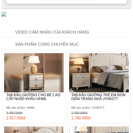
VIDEO CẢM NHẬN CỦA KHÁCH HÀNG
SẢN PHẨM CÙNG CHUYÊN MỤC
TAB ĐẦU GIƯỜNG CHO BÉ CAO
TAB ĐẦU GIƯỜNG TRẺ EM ĐƠN
CẤP NHẬP KHẨU HHML
GIẢN TRANG NHÃ JYH637T
Mã sản phẩm: HHML
Mã sản phẩm: JYH637T
3.400.000đ
2.400.000đ
2.017.500đ
1.740.000đ