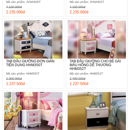
Mã sản phẩm: JVNA608T
Mã sản phẩm: JVNA602T
4.100.000đ
4.100.000đ
2.235.000đ
2.235.000đ
TAB ĐẦU GIƯỜNG ĐƠN GIẢN
TAB ĐẦU GIƯỜNG CHO BÉ GÁI
TIỆN DỤNG HHM350T
MÀU HỒNG DỄ THƯƠNG
HHM352T
Mã sản phẩm: HHM350T
Mã sản phẩm: HHM352T
2.300.000đ
2.400.000đ
1.237.500đ
1.237.500đ