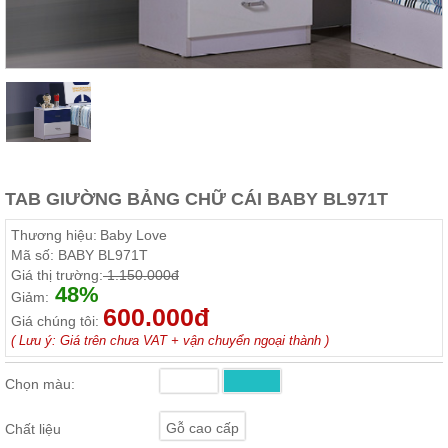
Thất
Phòng
Khách
Sofa,
tủ
rượu,
Bàn
trà...
Nội
TAB GIƯỜNG BẢNG CHỮ CÁI BABY BL971T
Thất
Phòng
Thương hiệu:
Baby Love
Ngủ
Mã số:
BABY BL971T
Giường
Giá thị trường:
1.150.000đ
ngủ, tủ
48%
áo, bàn
Giảm:
trang
600.000đ
Giá chúng tôi:
điểm
( Lưu ý: Giá trên chưa VAT + vận chuyển ngoại thành )
Nội
Thất
Chọn màu:
Phòng
Ăn
Gỗ cao cấp
Chất liệu
Bàn