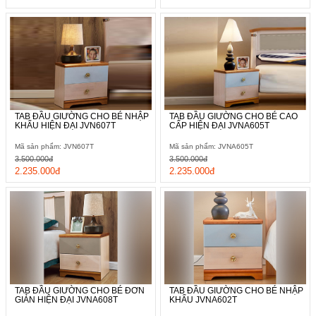
TAB ĐẦU GIƯỜNG CHO BÉ NHẬP
TAB ĐẦU GIƯỜNG CHO BÉ CAO
KHẨU HIỆN ĐẠI JVN607T
CẤP HIỆN ĐẠI JVNA605T
Mã sản phẩm: JVN607T
Mã sản phẩm: JVNA605T
3.500.000đ
3.500.000đ
2.235.000đ
2.235.000đ
TAB ĐẦU GIƯỜNG CHO BÉ ĐƠN
TAB ĐẦU GIƯỜNG CHO BÉ NHẬP
GIẢN HIỆN ĐẠI JVNA608T
KHẨU JVNA602T