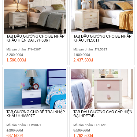
TAB ĐẦU GIƯỜNG CHO BÉ NHẬP
TAB ĐẦU GIƯỜNG CHO BÉ NHẬP
KHẨU HIỆN ĐẠI JYH636T
KHẨU JYL501T
Mã sản phẩm: JYH636T
Mã sản phẩm: JYL501T
3.200.000đ
4.900.000đ
1.590.000đ
2.437.500đ
TAB GIƯỜNG CHO BÉ TRAI NHẬP
TAB ĐẦU GIƯỜNG CAO CẤP HIỆN
KHẨU HHM807T
ĐẠI HPFTAB
Mã sản phẩm: HHM807T
Mã sản phẩm: HPFTAB
1.200.000đ
3.100.000đ
637.500đ
1.762.500đ