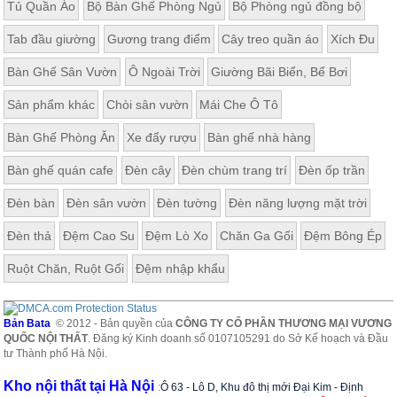
Tủ Quần Áo
Bộ Bàn Ghế Phòng Ngủ
Bộ Phòng ngủ đồng bộ
Tab đầu giường
Gương trang điểm
Cây treo quần áo
Xích Đu
Bàn Ghế Sân Vườn
Ô Ngoài Trời
Giường Bãi Biển, Bể Bơi
Sản phẩm khác
Chòi sân vườn
Mái Che Ô Tô
Bàn Ghế Phòng Ăn
Xe đẩy rượu
Bàn ghế nhà hàng
Bàn ghế quán cafe
Đèn cây
Đèn chùm trang trí
Đèn ốp trần
Đèn bàn
Đèn sân vườn
Đèn tường
Đèn năng lượng mặt trời
Đèn thả
Đệm Cao Su
Đệm Lò Xo
Chăn Ga Gối
Đệm Bông Ép
Ruột Chăn, Ruột Gối
Đệm nhập khẩu
Bản Bata
© 2012 - Bản quyền của
CÔNG TY CỔ PHẦN THƯƠNG MẠI VƯƠNG
QUỐC NỘI THẤT
. Đăng ký Kinh doanh số 0107105291 do Sở Kế hoạch và Đầu
tư Thành phố Hà Nội.
Kho nội thất tại Hà Nội
:
Ô 63 - Lô D, Khu đô thị mới Đại Kim - Định