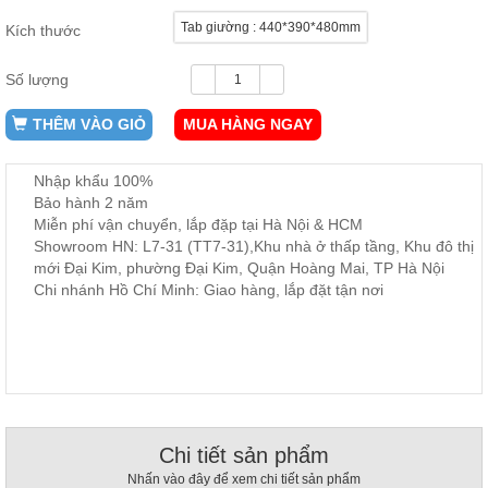
ăn,
Tab giường : 440*390*480mm
Kích thước
ghế
ăn,
kệ
Số lượng
bếp
Nội
THÊM VÀO GIỎ
MUA HÀNG NGAY
Thất
Ban
Nhập khẩu 100%
Công,
Bảo hành 2 năm
Vườn
Miễn phí vận chuyển, lắp đặp tại Hà Nội & HCM
Bàn
Showroom HN: L7-31 (TT7-31),Khu nhà ở thấp tầng, Khu đô thị
ghế
mới Đại Kim, phường Đại Kim, Quận Hoàng Mai, TP Hà Nội
ban
công,
Chi nhánh Hồ Chí Minh: Giao hàng, lắp đặt tận nơi
xích
đu,
ghế...
Phụ
Kiện
Trang
Trí
Chi tiết sản phẩm
Cây
Nhấn vào đây để xem chi tiết sản phẩm
cảnh