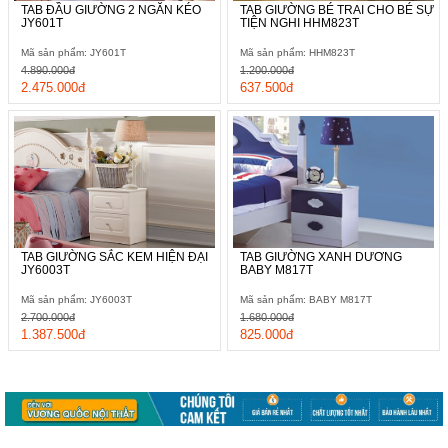
TAB ĐẦU GIƯỜNG 2 NGĂN KÉO
TAB GIƯỜNG BÉ TRAI CHO BÉ SỰ
JY601T
TIỆN NGHI HHM823T
Mã sản phẩm: JY601T
Mã sản phẩm: HHM823T
4.890.000đ
1.200.000đ
2.475.000đ
637.500đ
TAB GIƯỜNG SẮC KEM HIỆN ĐẠI
TAB GIƯỜNG XANH DƯƠNG
JY6003T
BABY M817T
Mã sản phẩm: JY6003T
Mã sản phẩm: BABY M817T
2.700.000đ
1.680.000đ
1.387.500đ
825.000đ