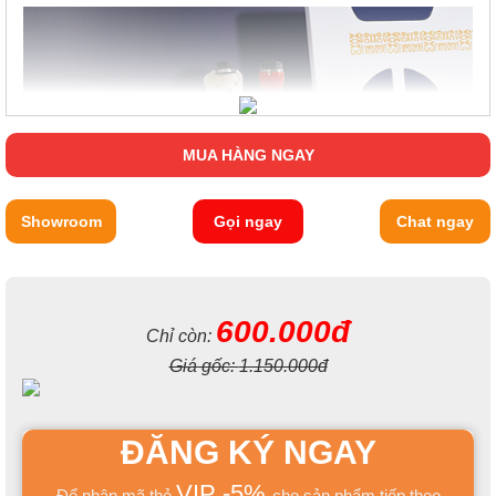
MUA HÀNG NGAY
Showroom
Gọi ngay
Chat ngay
600.000đ
Chỉ còn:
Giá gốc:
1.150.000đ
ĐĂNG KÝ NGAY
VIP -5%
Để nhận mã thẻ
cho sản phẩm tiếp theo