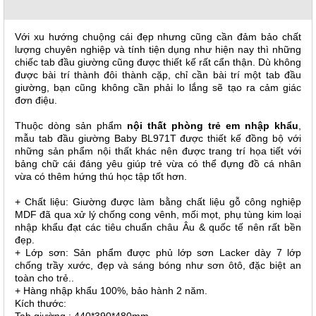
, đồ
trang
trí
Với xu hướng chuộng cái đẹp nhưng cũng cần đảm bảo chất
lượng chuyên nghiệp và tính tiện dụng như hiện nay thì những
Nội
chiếc tab đầu giường cũng được thiết kế rất cẩn thận. Dù không
Thất
được bài trí thành đôi thành cặp, chỉ cần bài trí một tab đầu
giường, bạn cũng không cần phải lo lắng sẽ tạo ra cảm giác
Nhà
đơn điệu.
Hàng
Nội
Thuộc dòng sản phẩm
nội thất phòng trẻ em nhập khẩu
,
Thất
mẫu tab đầu giường Baby BL971T được thiết kế đồng bộ với
Nhà
những sản phẩm nội thất khác nên được trang trí họa tiết với
Hàng
bảng chữ cái đáng yêu giúp trẻ vừa có thể đựng đồ cá nhân
vừa có thêm hứng thú học tập tốt hơn.
+ Chất liệu: Giường được làm bằng chất liệu gỗ công nghiệp
MDF đã qua xử lý chống cong vênh, mối mọt, phụ tùng kim loại
nhập khẩu đạt các tiêu chuẩn châu Âu & quốc tế nên rất bền
đẹp.
+ Lớp sơn: Sản phẩm được phủ lớp sơn Lacker dày 7 lớp
chống trầy xước, đẹp và sáng bóng như sơn ôtô, đặc biệt an
toàn cho trẻ.
.
+ Hàng nhập khẩu 100%, bảo hành 2 năm.
Kích thước:
Tab giường : 440*390*480mm